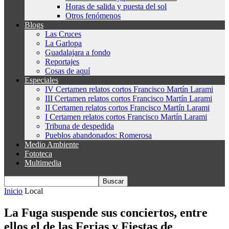
Horas de salida y puesta del sol
Otros fenómenos
Blogs
Las Cruces
La Garlopa
Guadalajara a fondo
Reportajes
Cosas de aquí
Especiales
IV Certamen relatos cortos Francisco Martín Larami
III Certamen relatos cortos Francisco Martín Larami
II Certamen relatos cortos Francisco Martín Larami
I Certamen relatos cortos Francisco Martín Larami
Tribuna de despedida
Pueblos abandonados: Romerosa
Medio Ambiente
Fototeca
Multimedia
Inicio
Local
La Fuga suspende sus conciertos, entre
ellos el de las Ferias y Fiestas de