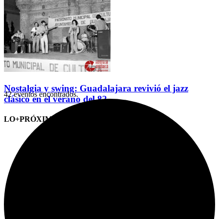
Nostalgia y swing: Guadalajara revivió el jazz
42 eventos encontrados.
clásico en el verano del 82
LO+PRÓXIMO (CITAS)