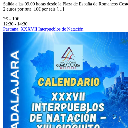
Salida a las 09,00 horas desde la Plaza de España de Romancos Cost
2 euros por ruta. 10€ por seis […]
2€ – 10€
12:30
-
14:30
Pastrana. XXXVII Interpueblos de Natación