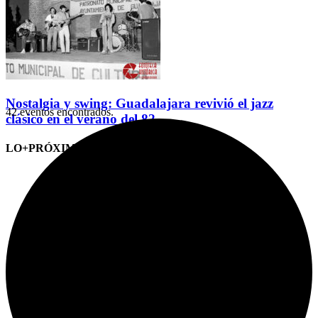
Nostalgia y swing: Guadalajara revivió el jazz
42 eventos encontrados.
clásico en el verano del 82
LO+PRÓXIMO (CITAS)