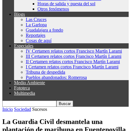
Horas de salida y puesta del sol
Otros fenómenos
Blogs
Las Cruces
La Garlopa
Guadalajara a fondo
Reportajes
Cosas de aquí
Especiales
IV Certamen relatos cortos Francisco Martín Larami
III Certamen relatos cortos Francisco Martín Larami
II Certamen relatos cortos Francisco Martín Larami
I Certamen relatos cortos Francisco Martín Larami
Tribuna de despedida
Pueblos abandonados: Romerosa
Medio Ambiente
Fototeca
Multimedia
Inicio
Sociedad
Sucesos
La Guardia Civil desmantela una
plantación de marihuna en Fuentenovilla