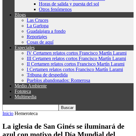
Horas de salida y puesta del sol
Otros fenómenos
Blogs
Las Cruces
La Garlopa
Guadalajara a fondo
Reportajes
Cosas de aquí
Especiales
IV Certamen relatos cortos Francisco Martín Larami
III Certamen relatos cortos Francisco Martín Larami
II Certamen relatos cortos Francisco Martín Larami
I Certamen relatos cortos Francisco Martín Larami
Tribuna de despedida
Pueblos abandonados: Romerosa
Medio Ambiente
Fototeca
Multimedia
Inicio
Hemeroteca
La iglesia de San Ginés se iluminará de
azul con motivo del Día Mundial del