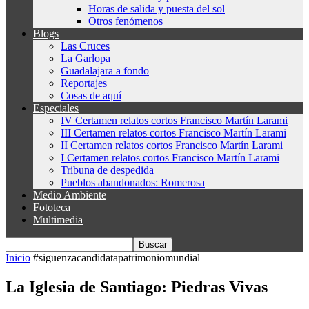
Horas de salida y puesta del sol
Otros fenómenos
Blogs
Las Cruces
La Garlopa
Guadalajara a fondo
Reportajes
Cosas de aquí
Especiales
IV Certamen relatos cortos Francisco Martín Larami
III Certamen relatos cortos Francisco Martín Larami
II Certamen relatos cortos Francisco Martín Larami
I Certamen relatos cortos Francisco Martín Larami
Tribuna de despedida
Pueblos abandonados: Romerosa
Medio Ambiente
Fototeca
Multimedia
Inicio
#siguenzacandidatapatrimoniomundial
La Iglesia de Santiago: Piedras Vivas