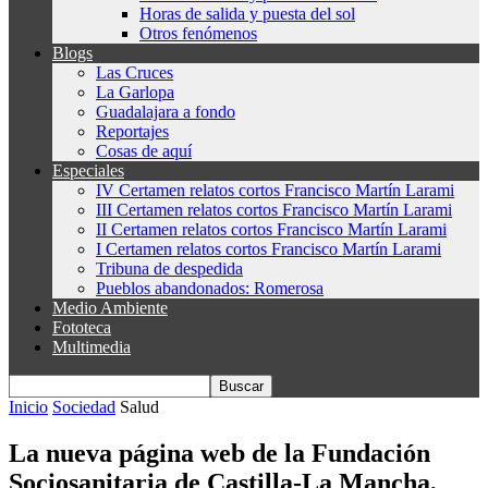
Horas de salida y puesta del sol
Otros fenómenos
Blogs
Las Cruces
La Garlopa
Guadalajara a fondo
Reportajes
Cosas de aquí
Especiales
IV Certamen relatos cortos Francisco Martín Larami
III Certamen relatos cortos Francisco Martín Larami
II Certamen relatos cortos Francisco Martín Larami
I Certamen relatos cortos Francisco Martín Larami
Tribuna de despedida
Pueblos abandonados: Romerosa
Medio Ambiente
Fototeca
Multimedia
Inicio
Sociedad
Salud
La nueva página web de la Fundación
Sociosanitaria de Castilla-La Mancha,