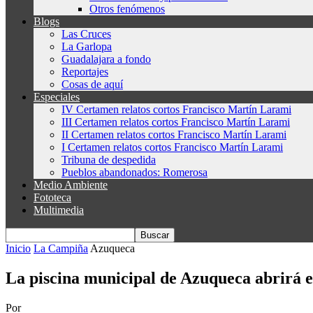
Otros fenómenos
Blogs
Las Cruces
La Garlopa
Guadalajara a fondo
Reportajes
Cosas de aquí
Especiales
IV Certamen relatos cortos Francisco Martín Larami
III Certamen relatos cortos Francisco Martín Larami
II Certamen relatos cortos Francisco Martín Larami
I Certamen relatos cortos Francisco Martín Larami
Tribuna de despedida
Pueblos abandonados: Romerosa
Medio Ambiente
Fototeca
Multimedia
Inicio
La Campiña
Azuqueca
La piscina municipal de Azuqueca abrirá el 
Por