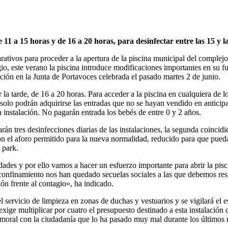
11 a 15 horas y de 16 a 20 horas, para desinfectar entre las 15 y l
vos para proceder a la apertura de la piscina municipal del complejo S
agio, este verano la piscina introduce modificaciones importantes en su
ación en la Junta de Portavoces celebrada el pasado martes 2 de junio.
r la tarde, de 16 a 20 horas. Para acceder a la piscina en cualquiera de 
 solo podrán adquirirse las entradas que no se hayan vendido en anticipad
 instalación. No pagarán entrada los bebés de entre 0 y 2 años.
arán tres desinfecciones diarias de las instalaciones, la segunda coincid
con el aforo permitido para la nueva normalidad, reducido para que pueda
 park.
des y por ello vamos a hacer un esfuerzo importante para abrir la pisci
el confinamiento nos han quedado secuelas sociales a las que debemos re
ón frente al contagio», ha indicado.
el servicio de limpieza en zonas de duchas y vestuarios y se vigilará el 
exige multiplicar por cuatro el presupuesto destinado a esta instalación
moral con la ciudadanía que lo ha pasado muy mal durante los últimos 