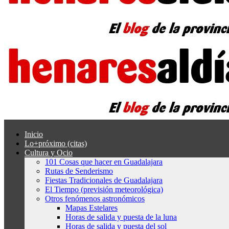
Inicio
Lo+próximo (citas)
Cultura y Ocio
101 Cosas que hacer en Guadalajara
Rutas de Senderismo
Fiestas Tradicionales de Guadalajara
El Tiempo (previsión meteorológica)
Otros fenómenos astronómicos
Mapas Estelares
Horas de salida y puesta de la luna
Horas de salida y puesta del sol