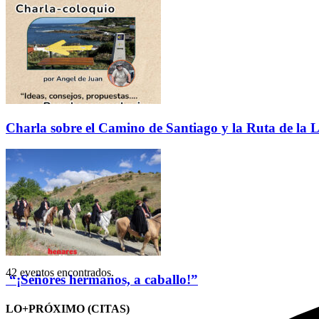
Charla sobre el Camino de Santiago y la Ruta de la L
42 eventos encontrados.
“¡Señores hermanos, a caballo!”
LO+PRÓXIMO (CITAS)