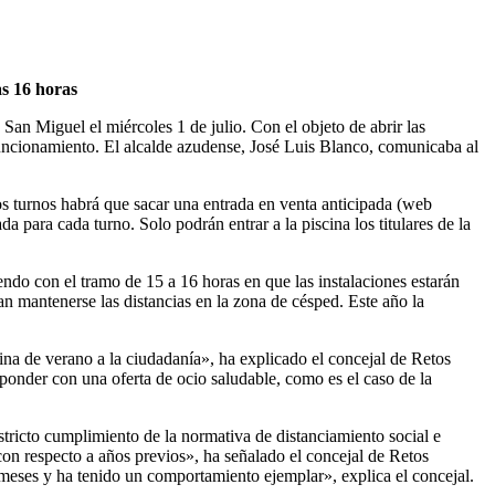
as 16 horas
an Miguel el miércoles 1 de julio. Con el objeto de abrir las
 funcionamiento. El alcalde azudense, José Luis Blanco, comunicaba al
los turnos habrá que sacar una entrada en venta anticipada (web
a para cada turno. Solo podrán entrar a la piscina los titulares de la
iendo con el tramo de 15 a 16 horas en que las instalaciones estarán
n mantenerse las distancias en la zona de césped. Este año la
na de verano a la ciudadanía», ha explicado el concejal de Retos
sponder con una oferta de ocio saludable, como es el caso de la
estricto cumplimiento de la normativa de distanciamiento social e
 con respecto a años previos», ha señalado el concejal de Retos
meses y ha tenido un comportamiento ejemplar», explica el concejal.