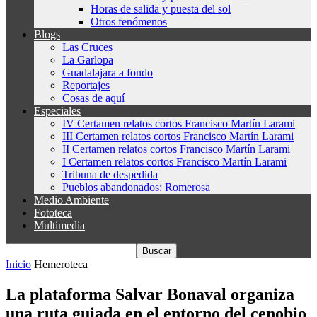
Horas de salida y puesta del sol
Otros fenómenos
Blogs
Las Cruces
La Garlopa
Guadalajara a fondo
Reportajes
Cosas de aquí
Especiales
IV Certamen relatos cortos Francisco Martín Larami
III Certamen relatos cortos Francisco Martín Larami
II Certamen relatos cortos Francisco Martín Larami
I Certamen relatos cortos Francisco Martín Larami
Tribuna de despedida
Pueblos abandonados: Romerosa
Medio Ambiente
Fototeca
Multimedia
Inicio
Hemeroteca
La plataforma Salvar Bonaval organiza
una ruta guiada en el entorno del cenobio