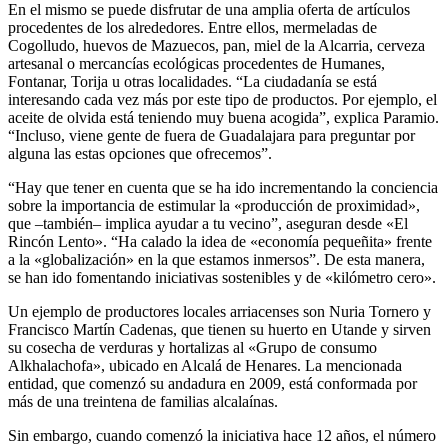
En el mismo se puede disfrutar de una amplia oferta de artículos
procedentes de los alrededores. Entre ellos, mermeladas de
Cogolludo, huevos de Mazuecos, pan, miel de la Alcarria, cerveza
artesanal o mercancías ecológicas procedentes de Humanes,
Fontanar, Torija u otras localidades. “La ciudadanía se está
interesando cada vez más por este tipo de productos. Por ejemplo, el
aceite de olvida está teniendo muy buena acogida”, explica Paramio.
“Incluso, viene gente de fuera de Guadalajara para preguntar por
alguna las estas opciones que ofrecemos”.
“Hay que tener en cuenta que se ha ido incrementando la conciencia
sobre la importancia de estimular la «producción de proximidad»,
que –también– implica ayudar a tu vecino”, aseguran desde «El
Rincón Lento». “Ha calado la idea de «economía pequeñita» frente
a la «globalización» en la que estamos inmersos”. De esta manera,
se han ido fomentando iniciativas sostenibles y de «kilómetro cero».
Un ejemplo de productores locales arriacenses son Nuria Tornero y
Francisco Martín Cadenas, que tienen su huerto en Utande y sirven
su cosecha de verduras y hortalizas al «Grupo de consumo
Alkhalachofa», ubicado en Alcalá de Henares. La mencionada
entidad, que comenzó su andadura en 2009, está conformada por
más de una treintena de familias alcalaínas.
Sin embargo, cuando comenzó la iniciativa hace 12 años, el número