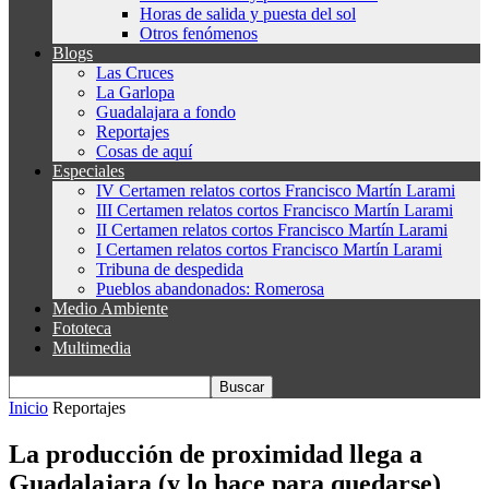
Horas de salida y puesta del sol
Otros fenómenos
Blogs
Las Cruces
La Garlopa
Guadalajara a fondo
Reportajes
Cosas de aquí
Especiales
IV Certamen relatos cortos Francisco Martín Larami
III Certamen relatos cortos Francisco Martín Larami
II Certamen relatos cortos Francisco Martín Larami
I Certamen relatos cortos Francisco Martín Larami
Tribuna de despedida
Pueblos abandonados: Romerosa
Medio Ambiente
Fototeca
Multimedia
Inicio
Reportajes
La producción de proximidad llega a
Guadalajara (y lo hace para quedarse)