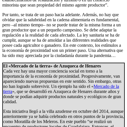
minorista que sean propiedad del mismo agente productor”.
Por tanto, se trata de un paso hacia adelante. Además, no hay que
olvidar que la salubridad en la cadena alimentaria es fundamental,
pero –al mismo tiempo– no se puede tratar de la misma forma a un
gran productor que a un pequeño campesino. Se debe adaptar la
regulación a la realidad de cada afectado. La ley sanitaria se ha de
cumplir, aunque se ha de amoldar a las diferentes realidades que
posee cada agricultor o ganadero. En este contexto, los estímulos a
la economía de proximidad son un primer paso. Una alternativa que
ha sido muy apreciada por la ciudadanía durante la pandemia…
El «Mercado de la tierra» de Azuqueca de Henares
Cada vez hay una mayor conciencia social en torno a la
importancia de la economía de proximidad. Progresivamente, van
apareciendo nuevas propuestas en este sentido. Sin embargo, otras
no han logrado sobrevivir. Un ejemplo ha sido el «
Mercado de la
tierra
», que se desarrolló en Azuqueca de Henares durante años y
donde se podían adquirir productos naturales y ecológicos de gran
calidad.
Esta iniciativa llegó a la villa azudense en octubre del 2014, aunque
anteriormente ya se había celebrado en otros puntos de la provincia,
como Moratilla de los Meleros. En este pueblo “se realizó un
encuentro de productores locales de Guadalajara. Entonces, el