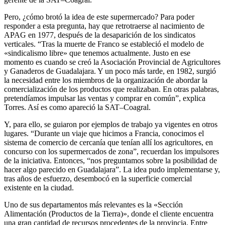
Pero, ¿cómo brotó la idea de este supermercado? Para poder
responder a esta pregunta, hay que retrotraerse al nacimiento de
APAG en 1977, después de la desaparición de los sindicatos
verticales. “Tras la muerte de Franco se estableció el modelo de
«sindicalismo libre» que tenemos actualmente. Justo en ese
momento es cuando se creó la Asociación Provincial de Agricultores
y Ganaderos de Guadalajara. Y un poco más tarde, en 1982, surgió
la necesidad entre los miembros de la organización de abordar la
comercialización de los productos que realizaban. En otras palabras,
pretendíamos impulsar las ventas y comprar en común”, explica
Torres. Así es como apareció la SAT–Coagral.
Y, para ello, se guiaron por ejemplos de trabajo ya vigentes en otros
lugares. “Durante un viaje que hicimos a Francia, conocimos el
sistema de comercio de cercanía que tenían allí los agricultores, en
concurso con los supermercados de zona”, recuerdan los impulsores
de la iniciativa. Entonces, “nos preguntamos sobre la posibilidad de
hacer algo parecido en Guadalajara”. La idea pudo implementarse y,
tras años de esfuerzo, desembocó en la superficie comercial
existente en la ciudad.
Uno de sus departamentos más relevantes es la «Sección
Alimentación (Productos de la Tierra)», donde el cliente encuentra
una gran cantidad de recursos procedentes de la provincia. Entre