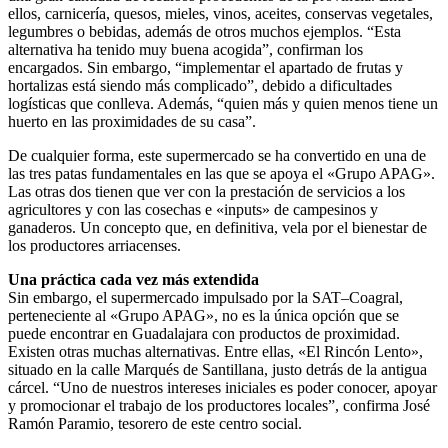
ellos, carnicería, quesos, mieles, vinos, aceites, conservas vegetales,
legumbres o bebidas, además de otros muchos ejemplos. “Esta
alternativa ha tenido muy buena acogida”, confirman los
encargados. Sin embargo, “implementar el apartado de frutas y
hortalizas está siendo más complicado”, debido a dificultades
logísticas que conlleva. Además, “quien más y quien menos tiene un
huerto en las proximidades de su casa”.
De cualquier forma, este supermercado se ha convertido en una de
las tres patas fundamentales en las que se apoya el «Grupo APAG».
Las otras dos tienen que ver con la prestación de servicios a los
agricultores y con las cosechas e «inputs» de campesinos y
ganaderos. Un concepto que, en definitiva, vela por el bienestar de
los productores arriacenses.
Una práctica cada vez más extendida
Sin embargo, el supermercado impulsado por la SAT–Coagral,
perteneciente al «Grupo APAG», no es la única opción que se
puede encontrar en Guadalajara con productos de proximidad.
Existen otras muchas alternativas. Entre ellas, «El Rincón Lento»,
situado en la calle Marqués de Santillana, justo detrás de la antigua
cárcel. “Uno de nuestros intereses iniciales es poder conocer, apoyar
y promocionar el trabajo de los productores locales”, confirma José
Ramón Paramio, tesorero de este centro social.