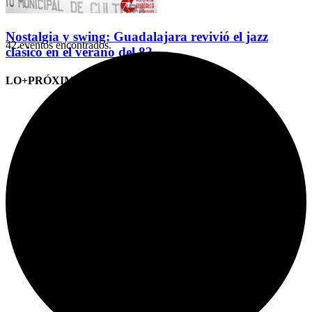
Nostalgia y swing: Guadalajara revivió el jazz
42 eventos encontrados.
clásico en el verano del 82
LO+PRÓXIMO (CITAS)