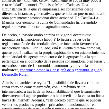
comercio de «kilómetro cero». “Realmente se apoya muy poco a
esta realidad”, denuncia Francisco Martín Cadenas. Una
circunstancia de la que ya empiezan a ser conscientes desde
diferentes instancias gubernativas, que se habrían puesto manos a la
obra para intentar promocionar dicha actividad. En Castilla–La
Mancha, por ejemplo, la Junta de Comunidades ha pretendido
regular la «venta directa» de agroalimentos…
De hecho, el pasado otoño entraba en vigor el decreto que
normativiza la mencionada labor. Y lo hacía a través de la
reglamentación de dos modalidades que intentarán favorecer la
mencionada tarea. “Por un lado, está la «venta directa» como tal,
que se podrá realizar en la propia explotación o en establecimientos
de titularidad del agente productor o de la agrupación a la que
pertenezca; en el domicilio de la persona consumidora; o en ferias y
mercados dentro de la comunidad autónoma y provincias
limítrofes”,
confirman desde la Consejería de Agricultura, Agua y
Desarrollo Rural
.
Asimismo, también se regula “la posibilidad de llevar a cabo un
canal corto de comercialización, con un máximo de un
intermediario, a través de un local habilitado al que le suministre
directamente el agente productor o bien mediante la venta on line a
través de internet”. Además, “este decreto permite que se puedan
vender los productos propios –primarios o transformados– en
establecimientos de restauración y turismo o en un comercio