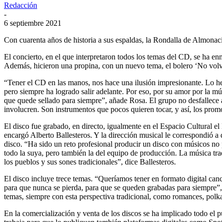
Redacción
-
6 septiembre 2021
Con cuarenta años de historia a sus espaldas, la Rondalla de Almonac
El concierto, en el que interpretaron todos los temas del CD, se ha e
Además, hicieron una propina, con un nuevo tema, el bolero ‘No volve
“Tener el CD en las manos, nos hace una ilusión impresionante. Lo h
pero siempre ha logrado salir adelante. Por eso, por su amor por la 
que quede sellado para siempre”, añade Rosa. El grupo no desfallece a
involucren. Son instrumentos que pocos quieren tocar, y así, los pro
El disco fue grabado, en directo, igualmente en el Espacio Cultural e
encargó Alberto Ballesteros. Y la dirección musical le correspondió a 
disco. “Ha sido un reto profesional producir un disco con músicos no 
todo la suya, pero también la del equipo de producción. La música tra
los pueblos y sus sones tradicionales”, dice Ballesteros.
El disco incluye trece temas. “Queríamos tener en formato digital can
para que nunca se pierda, para que se queden grabadas para siempre”,
temas, siempre con esta perspectiva tradicional, como romances, polkas
En la comercialización y venta de los discos se ha implicado todo el p