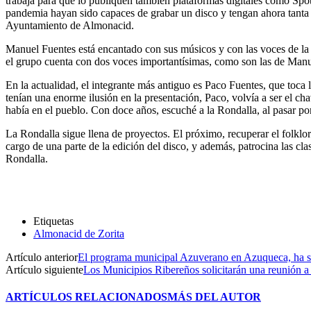
trabaja para que lo publiquen también plataformas digitales como Spo
pandemia hayan sido capaces de grabar un disco y tengan ahora tanta 
Ayuntamiento de Almonacid.
Manuel Fuentes está encantado con sus músicos y con las voces de la 
el grupo cuenta con dos voces importantísimas, como son las de Manue
En la actualidad, el integrante más antiguo es Paco Fuentes, que toca
tenían una enorme ilusión en la presentación, Paco, volvía a ser el 
había en el pueblo. Con doce años, escuché a la Rondalla, al pasar por
La Rondalla sigue llena de proyectos. El próximo, recuperar el fol
cargo de una parte de la edición del disco, y además, patrocina las c
Rondalla.
Etiquetas
Almonacid de Zorita
Artículo anterior
El programa municipal Azuverano en Azuqueca, ha su
Artículo siguiente
Los Municipios Ribereños solicitarán una reunión a 
ARTÍCULOS RELACIONADOS
MÁS DEL AUTOR