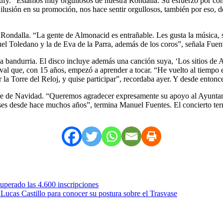
tify. “Estamos muy orgullosos de nuestra Rondalla. Su esfuerzo por co
ilusión en su promoción, nos hace sentir orgullosos, también por eso, d
Rondalla. “La gente de Almonacid es entrañable. Les gusta la música, s
l Toledano y la de Eva de la Parra, además de los coros”, señala Fuen
 la bandurria. El disco incluye además una canción suya, ‘Los sitios de 
chaval que, con 15 años, empezó a aprender a tocar. “He vuelto al tiem
 la Torre del Reloj, y quise participar”, recordaba ayer. Y desde entonce
klore de Navidad. “Queremos agradecer expresamente su apoyo al Ayunt
lases desde hace muchos años”, termina Manuel Fuentes. El concierto ter
perado las 4.600 inscripciones
Lucas Castillo para conocer su postura sobre el Trasvase