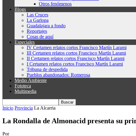
Otros fenómenos
Blogs
Las Cruces
La Garlopa
Guadalajara a fondo
Reportajes
Cosas de aquí
Especiales
IV Certamen relatos cortos Francisco Martín Larami
III Certamen relatos cortos Francisco Martín Larami
II Certamen relatos cortos Francisco Martín Larami
I Certamen relatos cortos Francisco Martín Larami
Tribuna de despedida
Pueblos abandonados: Romerosa
Medio Ambiente
Fototeca
Multimedia
Inicio
Provincia
La Alcarria
La Rondalla de Almonacid presenta su prime
Por