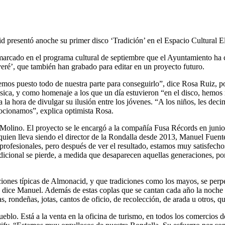
id presentó anoche su primer disco ‘Tradición’ en el Espacio Cultural E
nmarcado en el programa cultural de septiembre que el Ayuntamiento ha c
ré’, que también han grabado para editar en un proyecto futuro.
emos puesto todo de nuestra parte para conseguirlo”, dice Rosa Ruiz, p
música, y como homenaje a los que un día estuvieron “en el disco, hemo
 la hora de divulgar su ilusión entre los jóvenes. “A los niños, les de
mocionamos”, explica optimista Rosa.
l Molino. El proyecto se le encargó a la compañía Fusa Récords en juni
quien lleva siendo el director de la Rondalla desde 2013, Manuel Fuente
profesionales, pero después de ver el resultado, estamos muy satisfecho
dicional se pierde, a medida que desaparecen aquellas generaciones, por 
ciones típicas de Almonacid, y que tradiciones como los mayos, se perp
 dice Manuel. Además de estas coplas que se cantan cada año la noche q
, rondeñas, jotas, cantos de oficio, de recolección, de arada u otros, 
ueblo. Está a la venta en la oficina de turismo, en todos los comercios