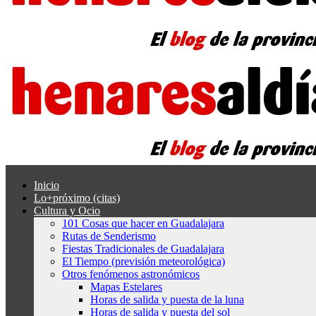
Inicio
Lo+próximo (citas)
Cultura y Ocio
101 Cosas que hacer en Guadalajara
Rutas de Senderismo
Fiestas Tradicionales de Guadalajara
El Tiempo (previsión meteorológica)
Otros fenómenos astronómicos
Mapas Estelares
Horas de salida y puesta de la luna
Horas de salida y puesta del sol