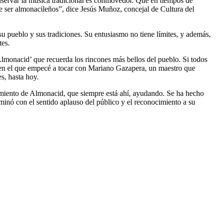
nservar la música tradicional es conmovedor. Que en tiempos de
e ser almonacileños”, dice Jesús Muñoz, concejal de Cultura del
u pueblo y sus tradiciones. Su entusiasmo no tiene límites, y además,
tes.
Almonacid’ que recuerda los rincones más bellos del pueblo. Si todos
po en el que empecé a tocar con Mariano Gazapera, un maestro que
s, hasta hoy.
amiento de Almonacid, que siempre está ahí, ayudando. Se ha hecho
minó con el sentido aplauso del público y el reconocimiento a su