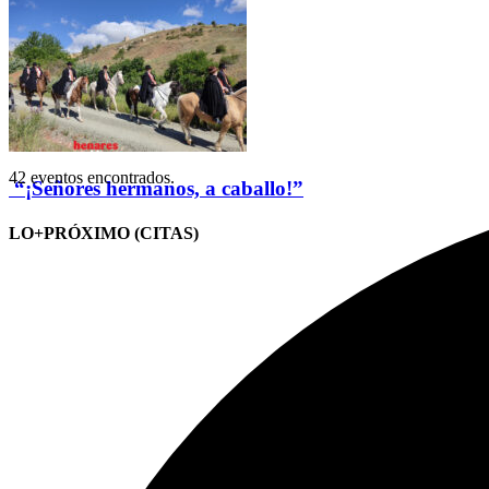
42 eventos encontrados.
“¡Señores hermanos, a caballo!”
LO+PRÓXIMO (CITAS)