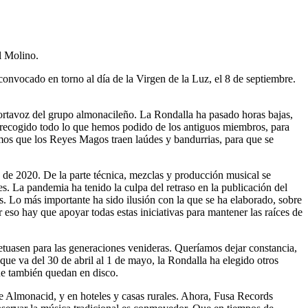
l Molino.
onvocado en torno al día de la Virgen de la Luz, el 8 de septiembre.
ortavoz del grupo almonacileño. La Rondalla ha pasado horas bajas,
s recogido todo lo que hemos podido de los antiguos miembros, para
cimos que los Reyes Magos traen laúdes y bandurrias, para que se
o de 2020. De la parte técnica, mezclas y producción musical se
s. La pandemia ha tenido la culpa del retraso en la publicación del
s. Lo más importante ha sido ilusión con la que se ha elaborado, sobre
eso hay que apoyar todas estas iniciativas para mantener las raíces de
etuasen para las generaciones venideras. Queríamos dejar constancia,
ue va del 30 de abril al 1 de mayo, la Rondalla ha elegido otros
que también quedan en disco.
 de Almonacid, y en hoteles y casas rurales. Ahora, Fusa Records