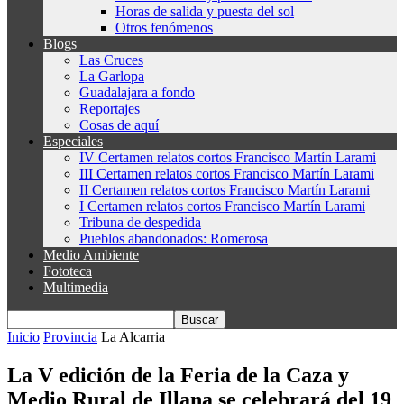
Horas de salida y puesta del sol
Otros fenómenos
Blogs
Las Cruces
La Garlopa
Guadalajara a fondo
Reportajes
Cosas de aquí
Especiales
IV Certamen relatos cortos Francisco Martín Larami
III Certamen relatos cortos Francisco Martín Larami
II Certamen relatos cortos Francisco Martín Larami
I Certamen relatos cortos Francisco Martín Larami
Tribuna de despedida
Pueblos abandonados: Romerosa
Medio Ambiente
Fototeca
Multimedia
Inicio
Provincia
La Alcarria
La V edición de la Feria de la Caza y
Medio Rural de Illana se celebrará del 19