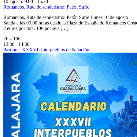
10 agosto: 9:00
-
15:30
Romancos. Ruta de senderismo: Patón Sufre
Romancos. Ruta de senderismo: Patón Sufre Lunes 10 de agosto
Salida a las 09,00 horas desde la Plaza de España de Romancos Cost
2 euros por ruta. 10€ por seis […]
2€ – 10€
12:30
-
14:30
Pastrana. XXXVII Interpueblos de Natación