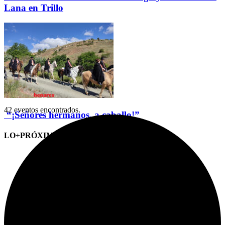
Lana en Trillo
42 eventos encontrados.
“¡Señores hermanos, a caballo!”
LO+PRÓXIMO (CITAS)