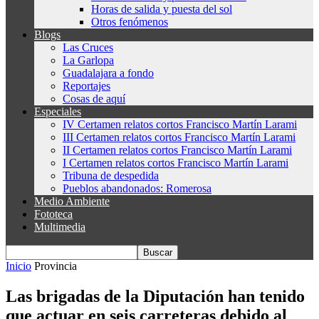
Horas de salida y puesta del sol
Otros fenómenos
Blogs
Las Cruces
La Garlopa
Guadalajara a fondo
Reportajes
Cosas de aquí
Especiales
IV Certamen relatos cortos Francisco Martín Larami
III Certamen relatos cortos Francisco Martín Larami
II Certamen relatos cortos Francisco Martín Larami
I Certamen relatos cortos Francisco Martín Larami
Tribuna de despedida
Pueblos abandonados: Romerosa
Medio Ambiente
Fototeca
Multimedia
Inicio
Provincia
Las brigadas de la Diputación han tenido
que actuar en seis carreteras debido al