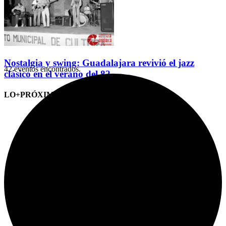
Nostalgia y swing: Guadalajara revivió el jazz
42 eventos encontrados.
clásico en el verano del 82
LO+PRÓXIMO (CITAS)