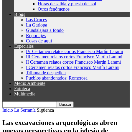
Horas de salida y puesta del sol
Otros fenómenos
Blogs
Las Cruces
La Garlopa
Guadalajara a fondo
Reportajes
Cosas de aquí
Especiales
IV Certamen relatos cortos Francisco Martín Larami
III Certamen relatos cortos Francisco Martín Larami
II Certamen relatos cortos Francisco Martín Larami
I Certamen relatos cortos Francisco Martín Larami
Tribuna de despedida
Pueblos abandonados: Romerosa
Medio Ambiente
Fototeca
Multimedia
Inicio
La Serranía
Sigüenza
Las excavaciones arqueológicas abren
nuevas perspectivas en la iglesia de