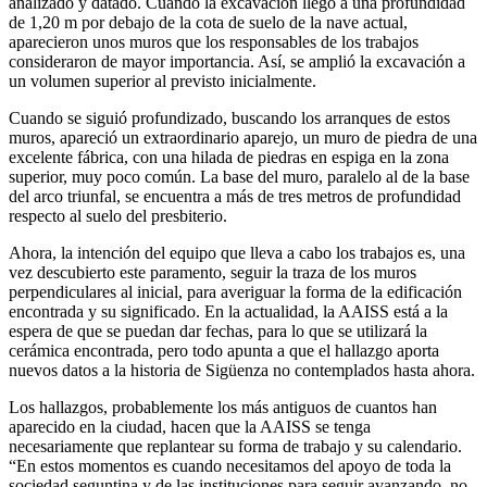
analizado y datado. Cuando la excavación llegó a una profundidad
de 1,20 m por debajo de la cota de suelo de la nave actual,
aparecieron unos muros que los responsables de los trabajos
consideraron de mayor importancia. Así, se amplió la excavación a
un volumen superior al previsto inicialmente.
Cuando se siguió profundizado, buscando los arranques de estos
muros, apareció un extraordinario aparejo, un muro de piedra de una
excelente fábrica, con una hilada de piedras en espiga en la zona
superior, muy poco común. La base del muro, paralelo al de la base
del arco triunfal, se encuentra a más de tres metros de profundidad
respecto al suelo del presbiterio.
Ahora, la intención del equipo que lleva a cabo los trabajos es, una
vez descubierto este paramento, seguir la traza de los muros
perpendiculares al inicial, para averiguar la forma de la edificación
encontrada y su significado. En la actualidad, la AAISS está a la
espera de que se puedan dar fechas, para lo que se utilizará la
cerámica encontrada, pero todo apunta a que el hallazgo aporta
nuevos datos a la historia de Sigüenza no contemplados hasta ahora.
Los hallazgos, probablemente los más antiguos de cuantos han
aparecido en la ciudad, hacen que la AAISS se tenga
necesariamente que replantear su forma de trabajo y su calendario.
“En estos momentos es cuando necesitamos del apoyo de toda la
sociedad seguntina y de las instituciones para seguir avanzando, no