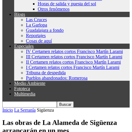
Horas de salida y puesta del sol
Otros fenómenos
Blogs
Las Cruces
La Garlopa
Guadalajara a fondo
Reportajes
Cosas de aquí
Especiales
IV Certamen relatos cortos Francisco Martín Larami
III Certamen relatos cortos Francisco Martín Larami
II Certamen relatos cortos Francisco Martín Larami
I Certamen relatos cortos Francisco Martín Larami
Tribuna de despedida
Pueblos abandonados: Romerosa
Medio Ambiente
Fototeca
Multimedia
Inicio
La Serranía
Sigüenza
Las obras de La Alameda de Sigüenza
arrancarán en un mes