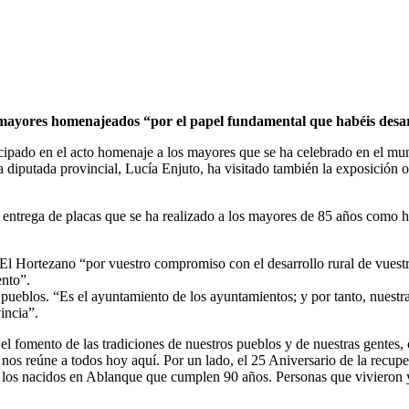
ece mayores homenajeados “por el papel fundamental que habéis desa
ticipado en el acto homenaje a los mayores que se ha celebrado en el m
 diputada provincial, Lucía Enjuto, ha visitado también la exposición 
la entrega de placas que se ha realizado a los mayores de 85 años como 
n El Hortezano “por vuestro compromiso con el desarrollo rural de vue
ento”.
os pueblos. “Es el ayuntamiento de los ayuntamientos; y por tanto, nuest
incia”.
 fomento de las tradiciones de nuestros pueblos y de nuestras gentes, 
 nos reúne a todos hoy aquí. Por un lado, el 25 Aniversario de la recupe
los nacidos en Ablanque que cumplen 90 años. Personas que vivieron y