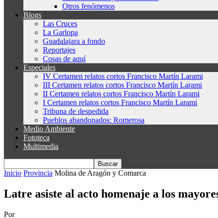
Otros fenómenos
Blogs
Las Cruces
La Garlopa
Guadalajara a fondo
Reportajes
Cosas de aquí
Especiales
IV Certamen relatos cortos Francisco Martín Larami
III Certamen relatos cortos Francisco Martín Larami
II Certamen relatos cortos Francisco Martín Larami
I Certamen relatos cortos Francisco Martín Larami
Tribuna de despedida
Pueblos abandonados: Romerosa
Medio Ambiente
Fototeca
Multimedia
Inicio
Provincia
Molina de Aragón y Comarca
Latre asiste al acto homenaje a los mayore
Por