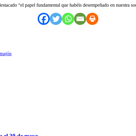
a destacado “el papel fundamental que habéis desempeñado en nuestra so
amajón
sa el 30 de mayo