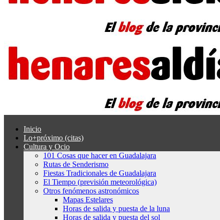
Inicio
Lo+próximo (citas)
Cultura y Ocio
101 Cosas que hacer en Guadalajara
Rutas de Senderismo
Fiestas Tradicionales de Guadalajara
El Tiempo (previsión meteorológica)
Otros fenómenos astronómicos
Mapas Estelares
Horas de salida y puesta de la luna
Horas de salida y puesta del sol