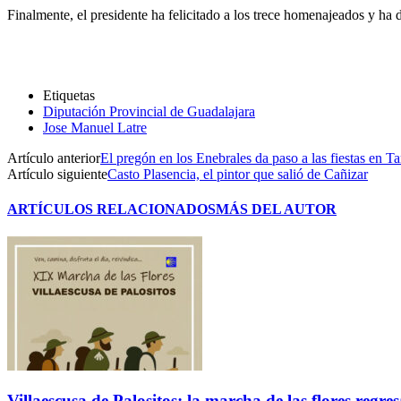
Finalmente, el presidente ha felicitado a los trece homenajeados y h
Etiquetas
Diputación Provincial de Guadalajara
Jose Manuel Latre
Artículo anterior
El pregón en los Enebrales da paso a las fiestas en T
Artículo siguiente
Casto Plasencia, el pintor que salió de Cañizar
ARTÍCULOS RELACIONADOS
MÁS DEL AUTOR
Villaescusa de Palositos: la marcha de las flores regre