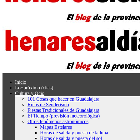
Inicio
Lo+próximo (citas)
Cultura y Ocio
101 Cosas que hacer en Guadalajara
Rutas de Senderismo
Fiestas Tradicionales de Guadalajara
El Tiempo (previsión meteorológica)
Otros fenómenos astronómicos
Mapas Estelares
Horas de salida y puesta de la luna
Horas de salida y puesta del sol