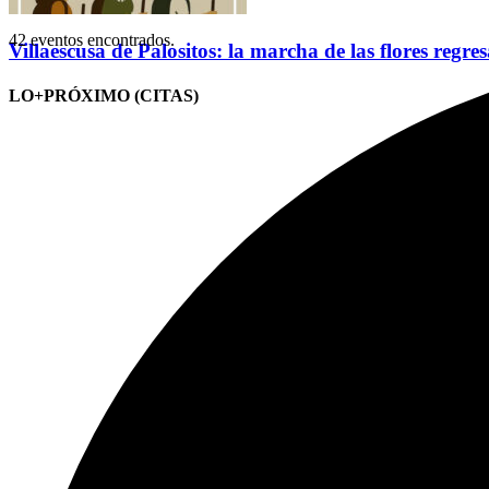
42 eventos encontrados.
Villaescusa de Palositos: la marcha de las flores regre
LO+PRÓXIMO (CITAS)