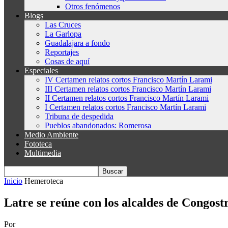
Otros fenómenos
Blogs
Las Cruces
La Garlopa
Guadalajara a fondo
Reportajes
Cosas de aquí
Especiales
IV Certamen relatos cortos Francisco Martín Larami
III Certamen relatos cortos Francisco Martín Larami
II Certamen relatos cortos Francisco Martín Larami
I Certamen relatos cortos Francisco Martín Larami
Tribuna de despedida
Pueblos abandonados: Romerosa
Medio Ambiente
Fototeca
Multimedia
Inicio
Hemeroteca
Latre se reúne con los alcaldes de Congost
Por