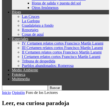
Horas de salida y puesta del sol
Otros fenómenos
Blogs
Las Cruces
La Garlopa
Guadalajara a fondo
Reportajes
Cosas de aquí
Especiales
IV Certamen relatos cortos Francisco Martín Larami
III Certamen relatos cortos Francisco Martín Larami
II Certamen relatos cortos Francisco Martín Larami
I Certamen relatos cortos Francisco Martín Larami
Tribuna de despedida
Pueblos abandonados: Romerosa
Medio Ambiente
Fototeca
Multimedia
Inicio
Opinión
Foro de los Lectores
Leer, esa curiosa paradoja