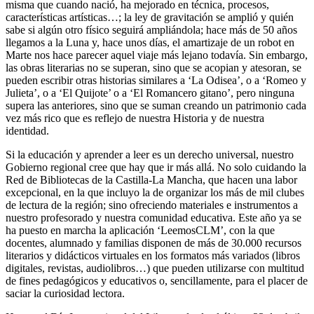
misma que cuando nació, ha mejorado en técnica, procesos,
características artísticas…; la ley de gravitación se amplió y quién
sabe si algún otro físico seguirá ampliándola; hace más de 50 años
llegamos a la Luna y, hace unos días, el amartizaje de un robot en
Marte nos hace parecer aquel viaje más lejano todavía. Sin embargo,
las obras literarias no se superan, sino que se acopian y atesoran, se
pueden escribir otras historias similares a ‘La Odisea’, o a ‘Romeo y
Julieta’, o a ‘El Quijote’ o a ‘El Romancero gitano’, pero ninguna
supera las anteriores, sino que se suman creando un patrimonio cada
vez más rico que es reflejo de nuestra Historia y de nuestra
identidad.
Si la educación y aprender a leer es un derecho universal, nuestro
Gobierno regional cree que hay que ir más allá. No solo cuidando la
Red de Bibliotecas de la Castilla-La Mancha, que hacen una labor
excepcional, en la que incluyo la de organizar los más de mil clubes
de lectura de la región; sino ofreciendo materiales e instrumentos a
nuestro profesorado y nuestra comunidad educativa. Este año ya se
ha puesto en marcha la aplicación ‘LeemosCLM’, con la que
docentes, alumnado y familias disponen de más de 30.000 recursos
literarios y didácticos virtuales en los formatos más variados (libros
digitales, revistas, audiolibros…) que pueden utilizarse con multitud
de fines pedagógicos y educativos o, sencillamente, para el placer de
saciar la curiosidad lectora.