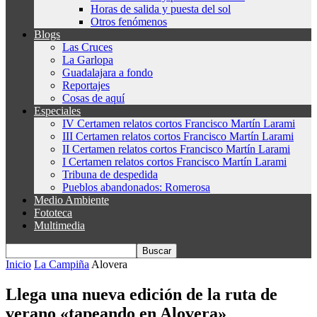
Horas de salida y puesta del sol
Otros fenómenos
Blogs
Las Cruces
La Garlopa
Guadalajara a fondo
Reportajes
Cosas de aquí
Especiales
IV Certamen relatos cortos Francisco Martín Larami
III Certamen relatos cortos Francisco Martín Larami
II Certamen relatos cortos Francisco Martín Larami
I Certamen relatos cortos Francisco Martín Larami
Tribuna de despedida
Pueblos abandonados: Romerosa
Medio Ambiente
Fototeca
Multimedia
Inicio
La Campiña
Alovera
Llega una nueva edición de la ruta de
verano «tapeando en Alovera»