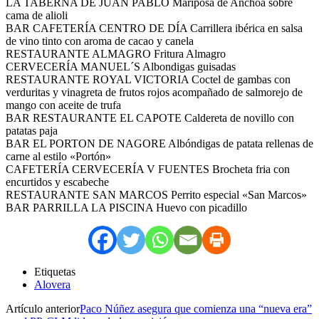
LA TABERNA DE JUAN PABLO Mariposa de Anchoa sobre
cama de alioli
BAR CAFETERÍA CENTRO DE DÍA Carrillera ibérica en salsa
de vino tinto con aroma de cacao y canela
RESTAURANTE ALMAGRO Fritura Almagro
CERVECERÍA MANUEL´S Albondigas guisadas
RESTAURANTE ROYAL VICTORIA Coctel de gambas con
verduritas y vinagreta de frutos rojos acompañado de salmorejo de
mango con aceite de trufa
BAR RESTAURANTE EL CAPOTE Caldereta de novillo con
patatas paja
BAR EL PORTON DE NAGORE Albóndigas de patata rellenas de
carne al estilo «Portón»
CAFETERÍA CERVECERÍA V FUENTES Brocheta fria con
encurtidos y escabeche
RESTAURANTE SAN MARCOS Perrito especial «San Marcos»
BAR PARRILLA LA PISCINA Huevo con picadillo
Etiquetas
Alovera
Artículo anterior
Paco Núñez asegura que comienza una “nueva era”