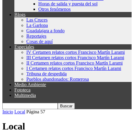
Horas de salida y puesta del sol
Otros fenómenos
Blogs
Las Cruces
La Garlopa
Guadalajara a fondo
Reportajes
Cosas de aquí
Especiales
IV Certamen relatos cortos Francisco Martín Larami
III Certamen relatos cortos Francisco Martín Larami
II Certamen relatos cortos Francisco Martín Larami
I Certamen relatos cortos Francisco Martín Larami
Tribuna de despedida
Pueblos abandonados: Romerosa
Medio Ambiente
Fototeca
Multimedia
Inicio
Local
Página 57
Local