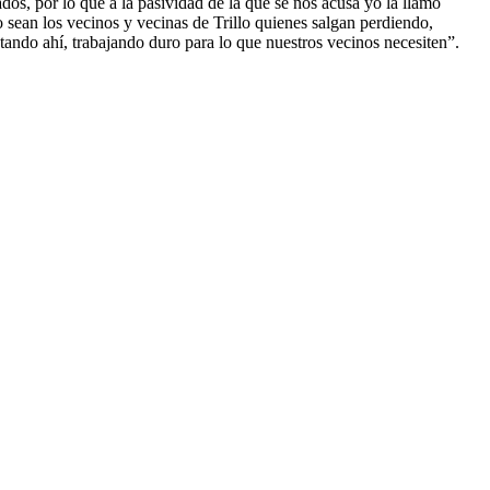
os, por lo que a la pasividad de la que se nos acusa yo la llamo
 sean los vecinos y vecinas de Trillo quienes salgan perdiendo,
stando ahí, trabajando duro para lo que nuestros vecinos necesiten”.