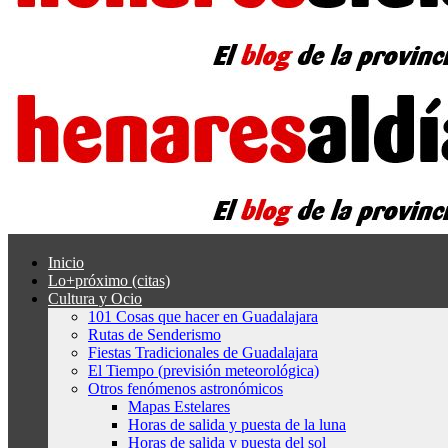
Inicio
Lo+próximo (citas)
Cultura y Ocio
101 Cosas que hacer en Guadalajara
Rutas de Senderismo
Fiestas Tradicionales de Guadalajara
El Tiempo (previsión meteorológica)
Otros fenómenos astronómicos
Mapas Estelares
Horas de salida y puesta de la luna
Horas de salida y puesta del sol