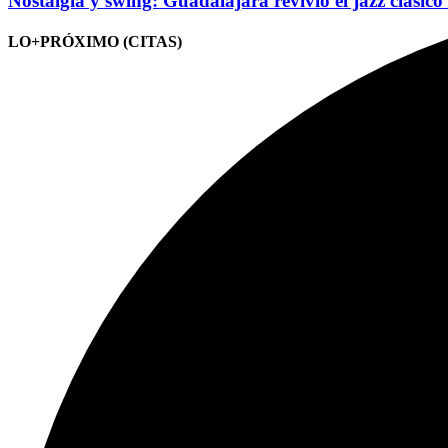
Nostalgia y swing: Guadalajara revivió el jazz clásico
LO+PRÓXIMO (CITAS)