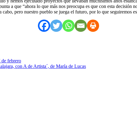
ilio y hemos ejecutado proyectos que llevaban muchísimos años estancad
apunta a que “ahora lo que más nos preocupa es que con esta decisión no
a cabo, pero nuestro pueblo se juega el futuro, por lo que seguiremos e
7 de febrero
alajara, con A de Artista´, de María de Lucas