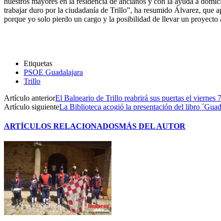
nuestros mayores en la residencia de ancianos y con la ayuda a domic
trabajar duro por la ciudadanía de Trillo”, ha resumido Álvarez, que 
porque yo solo pierdo un cargo y la posibilidad de llevar un proyecto 
Etiquetas
PSOE Guadalajara
Trillo
Artículo anterior
El Balneario de Trillo reabrirá sus puertas el viernes 
Artículo siguiente
La Biblioteca acogió la presentación del libro ´Guad
ARTÍCULOS RELACIONADOS
MÁS DEL AUTOR