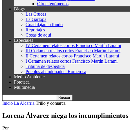
Otros fenómenos
Blogs
Las Cruces
La Garlopa
Guadalajara a fondo
Reportajes
Cosas de aquí
Especiales
IV Certamen relatos cortos Francisco Martín Larami
III Certamen relatos cortos Francisco Martín Larami
II Certamen relatos cortos Francisco Martín Larami
I Certamen relatos cortos Francisco Martín Larami
Tribuna de despedida
Pueblos abandonados: Romerosa
Medio Ambiente
Fototeca
Multimedia
Inicio
La Alcarria
Trillo y comarca
Lorena Álvarez niega los incumplimientos d
Por