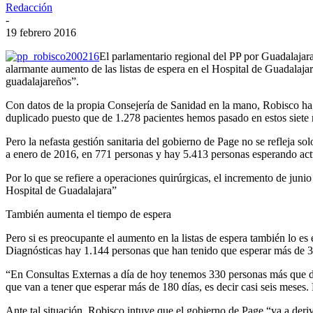
Redacción
-
19 febrero 2016
El parlamentario regional del PP por Guadalajar
alarmante aumento de las listas de espera en el Hospital de Guadalaja
guadalajareños”.
Con datos de la propia Consejería de Sanidad en la mano, Robisco ha 
duplicado puesto que de 1.278 pacientes hemos pasado en estos siete
Pero la nefasta gestión sanitaria del gobierno de Page no se refleja s
a enero de 2016, en 771 personas y hay 5.413 personas esperando act
Por lo que se refiere a operaciones quirúrgicas, el incremento de jun
Hospital de Guadalajara”
También aumenta el tiempo de espera
Pero si es preocupante el aumento en la listas de espera también lo e
Diagnósticas hay 1.144 personas que han tenido que esperar más de 3
“En Consultas Externas a día de hoy tenemos 330 personas más que deb
que van a tener que esperar más de 180 días, es decir casi seis meses.
Ante tal situación, Robisco intuye que el gobierno de Page “va a deriv