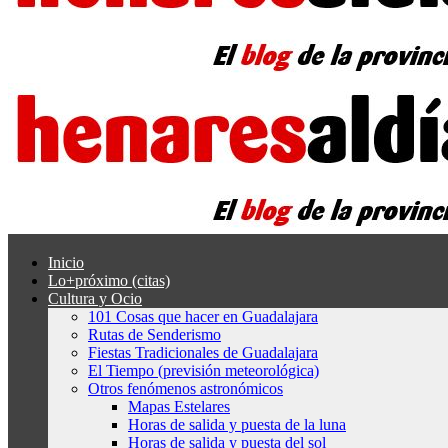
Inicio
Lo+próximo (citas)
Cultura y Ocio
101 Cosas que hacer en Guadalajara
Rutas de Senderismo
Fiestas Tradicionales de Guadalajara
El Tiempo (previsión meteorológica)
Otros fenómenos astronómicos
Mapas Estelares
Horas de salida y puesta de la luna
Horas de salida y puesta del sol