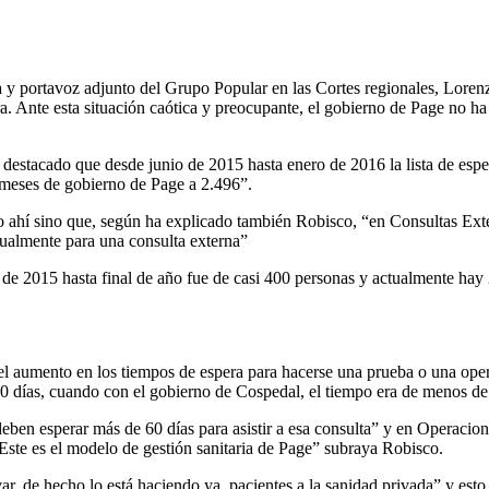
a y portavoz adjunto del Grupo Popular en las Cortes regionales, Loren
ra. Ante esta situación caótica y preocupante, el gobierno de Page no 
destacado que desde junio de 2015 hasta enero de 2016 la lista de espe
 meses de gobierno de Page a 2.496”.
olo ahí sino que, según ha explicado también Robisco, “en Consultas Ext
ualmente para una consulta externa”
io de 2015 hasta final de año fue de casi 400 personas y actualmente ha
s el aumento en los tiempos de espera para hacerse una prueba o una ope
0 días, cuando con el gobierno de Cospedal, el tiempo era de menos d
en esperar más de 60 días para asistir a esa consulta” y en Operacion
 Este es el modelo de gestión sanitaria de Page” subraya Robisco.
ar, de hecho lo está haciendo ya, pacientes a la sanidad privada” y esto