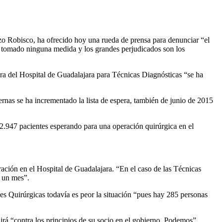
zo Robisco, ha ofrecido hoy una rueda de prensa para denunciar “el
ha tomado ninguna medida y los grandes perjudicados son los
ra del Hospital de Guadalajara para Técnicas Diagnósticas “se ha
ernas se ha incrementado la lista de espera, también de junio de 2015
y 2.947 pacientes esperando para una operación quirúrgica en el
ración en el Hospital de Guadalajara. “En el caso de las Técnicas
e un mes”.
es Quirúrgicas todavía es peor la situación “pues hay 285 personas
 irá “contra los principios de su socio en el gobierno, Podemos”.