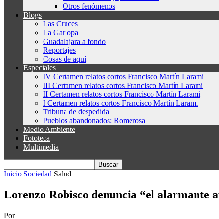
Otros fenómenos
Blogs
Las Cruces
La Garlopa
Guadalajara a fondo
Reportajes
Cosas de aquí
Especiales
IV Certamen relatos cortos Francisco Martín Larami
III Certamen relatos cortos Francisco Martín Larami
II Certamen relatos cortos Francisco Martín Larami
I Certamen relatos cortos Francisco Martín Larami
Tribuna de despedida
Pueblos abandonados: Romerosa
Medio Ambiente
Fototeca
Multimedia
Inicio
Sociedad
Salud
Lorenzo Robisco denuncia “el alarmante au
Por