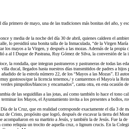
 el día primero de mayo, una de las tradiciones más bonitas del año, y e
once y media de la noche del día 30 de abril, quienes caldeen el ambient
le, lo presidirá una bonita talla de la Inmaculada, “de la Virgen María 
ntar los mayos a la Virgen, y después a las mozas. Además de la propia 
edió a al I Duque de Pastrana, Ruy Gómez de Silva, la conversión de la ig
oce, la rondalla, que integran pastraneros y pastraneras de todas las ed
lla ducal, llegados hasta nuestros días transmitidos de padres a hijos p
l añadido de la estrofa número 22, de los “Mayos a las Mozas”. El autor 
uy gustosos/que la licencia tenemos,/ y cantaremos el Mayo/a la Reina d
n verdes pimpollos/blancos y encarnados”, canta otra, en esta ocasión d
mbia de las seguidillas a las jotas, así como también lo hace el tono ca
erminar los Mayos, el Ayuntamiento invita a los presentes a bollos, ros
el Día de la Cruz, que en realidad corresponde exactamente el día 3 de m
z de Cristo, propósito que logró, después de excavar la tierra del Monte
ue acompañaron en su martirio a Jesús, y también la de Jesús. Fue la de
n como reliquia un trocito de aquella cruz, o lignum crucis. En la Cole