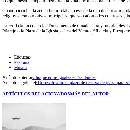
los que, desde tiempo inmemorial, la villa ducal celebra la Fiesta de 
Cuando termina la actuación rondalla, a eso de la una de la madrugada,
religiosas como motivos principales, que son adornados con rosas y ho
La ronda la preceden los Dulzaineros de Guadalajara y autoridades. La 
Pilarejo o la Plaza de la Iglesia, calles del Viento, Albaicín y Fuenper
Etiquetas
Pastrana
Música
Artículo anterior
Choque entre iguales en Santander
Artículo siguiente
El lunes de abre el plazo de reserva de plaza para «
ARTÍCULOS RELACIONADOS
MÁS DEL AUTOR