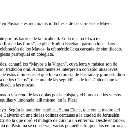
so en Pastrana es mucho decir: la fiesta de las Cruces de Mayo,
e por los barrios de la localidad. En la misma Plaza del
o flor de las flores”, explica Emilio Esteban, párroco local. Los
celebración de los Mayos, la efeméride llega cargada de significado,
lesia parroquial en colegiata.
ades, cantará los “Mayos a la Virgen”, cuya letra y música son de
or tradición oral. Actualmente se interpretan con sólo unas leves
de estos últimos es el que fuera cronista de Pastrana y gran estudioso
e los Cielos”, dice una de las seguidillas de los cánticos que la
edicada a las mozas.
lmado y sereno de las coplas por la chispa y el humor de los versos
quillas y limonada, allí mismo, en la Plaza.
ayo. Según la tradición católica, Santa Elena, que era la madre del
 Calvario en una de las colinas cercanas a la ciudad de Jerusalén.
 Cristo la que obró el milagro de curar a un enfermo. Desde entonces,
giata de Pastrana se conservan varios pequeños fragmentos en torno a