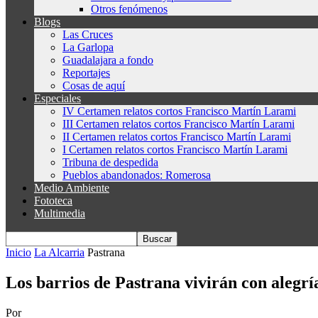
Otros fenómenos
Blogs
Las Cruces
La Garlopa
Guadalajara a fondo
Reportajes
Cosas de aquí
Especiales
IV Certamen relatos cortos Francisco Martín Larami
III Certamen relatos cortos Francisco Martín Larami
II Certamen relatos cortos Francisco Martín Larami
I Certamen relatos cortos Francisco Martín Larami
Tribuna de despedida
Pueblos abandonados: Romerosa
Medio Ambiente
Fototeca
Multimedia
Inicio
La Alcarria
Pastrana
Los barrios de Pastrana vivirán con alegría
Por