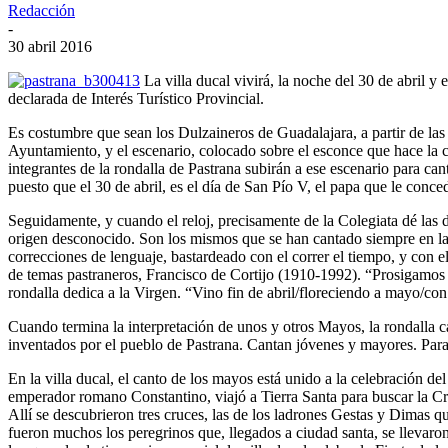
Redacción
-
30 abril 2016
La villa ducal vivirá, la noche del 30 de abril y
declarada de Interés Turístico Provincial.
Es costumbre que sean los Dulzaineros de Guadalajara, a partir de las 
Ayuntamiento, y el escenario, colocado sobre el esconce que hace la cal
integrantes de la rondalla de Pastrana subirán a ese escenario para ca
puesto que el 30 de abril, es el día de San Pío V, el papa que le conc
Seguidamente, y cuando el reloj, precisamente de la Colegiata dé las d
origen desconocido. Son los mismos que se han cantado siempre en la vi
correcciones de lenguaje, bastardeado con el correr el tiempo, y con e
de temas pastraneros, Francisco de Cortijo (1910-1992). “Prosigamos m
rondalla dedica a la Virgen. “Vino fin de abril/floreciendo a mayo/co
Cuando termina la interpretación de unos y otros Mayos, la rondalla ca
inventados por el pueblo de Pastrana. Cantan jóvenes y mayores. Para t
En la villa ducal, el canto de los mayos está unido a la celebración d
emperador romano Constantino, viajó a Tierra Santa para buscar la Cru
Allí se descubrieron tres cruces, las de los ladrones Gestas y Dimas q
fueron muchos los peregrinos que, llegados a ciudad santa, se llevaro