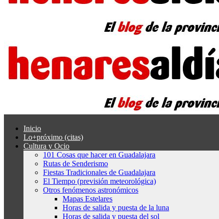
Inicio
Lo+próximo (citas)
Cultura y Ocio
101 Cosas que hacer en Guadalajara
Rutas de Senderismo
Fiestas Tradicionales de Guadalajara
El Tiempo (previsión meteorológica)
Otros fenómenos astronómicos
Mapas Estelares
Horas de salida y puesta de la luna
Horas de salida y puesta del sol