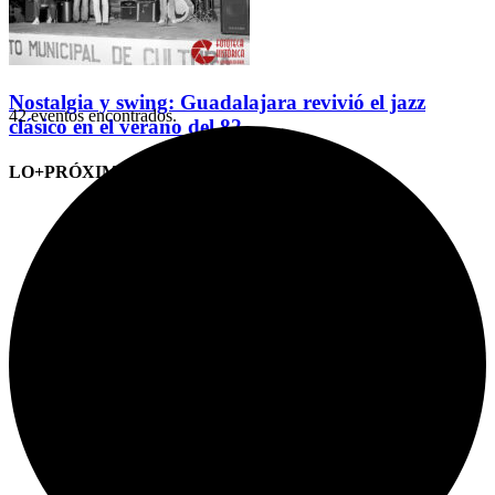
Nostalgia y swing: Guadalajara revivió el jazz
42 eventos encontrados.
clásico en el verano del 82
LO+PRÓXIMO (CITAS)