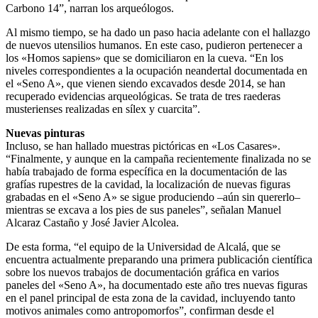
Carbono 14”, narran los arqueólogos.
Al mismo tiempo, se ha dado un paso hacia adelante con el hallazgo
de nuevos utensilios humanos. En este caso, pudieron pertenecer a
los «Homos sapiens» que se domiciliaron en la cueva. “En los
niveles correspondientes a la ocupación neandertal documentada en
el «Seno A», que vienen siendo excavados desde 2014, se han
recuperado evidencias arqueológicas. Se trata de tres raederas
musterienses realizadas en sílex y cuarcita”.
Nuevas pinturas
Incluso, se han hallado muestras pictóricas en «Los Casares».
“Finalmente, y aunque en la campaña recientemente finalizada no se
había trabajado de forma específica en la documentación de las
grafías rupestres de la cavidad, la localización de nuevas figuras
grabadas en el «Seno A» se sigue produciendo –aún sin quererlo–
mientras se excava a los pies de sus paneles”, señalan Manuel
Alcaraz Castaño y José Javier Alcolea.
De esta forma, “el equipo de la Universidad de Alcalá, que se
encuentra actualmente preparando una primera publicación científica
sobre los nuevos trabajos de documentación gráfica en varios
paneles del «Seno A», ha documentado este año tres nuevas figuras
en el panel principal de esta zona de la cavidad, incluyendo tanto
motivos animales como antropomorfos”, confirman desde el