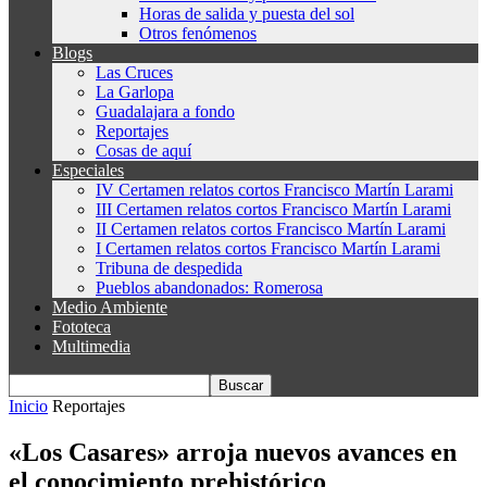
Horas de salida y puesta del sol
Otros fenómenos
Blogs
Las Cruces
La Garlopa
Guadalajara a fondo
Reportajes
Cosas de aquí
Especiales
IV Certamen relatos cortos Francisco Martín Larami
III Certamen relatos cortos Francisco Martín Larami
II Certamen relatos cortos Francisco Martín Larami
I Certamen relatos cortos Francisco Martín Larami
Tribuna de despedida
Pueblos abandonados: Romerosa
Medio Ambiente
Fototeca
Multimedia
Inicio
Reportajes
«Los Casares» arroja nuevos avances en
el conocimiento prehistórico