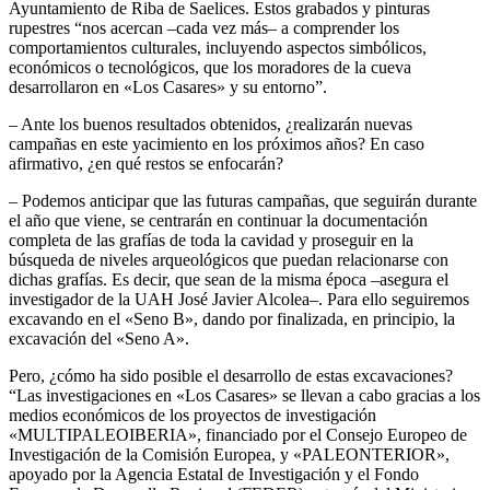
Ayuntamiento de Riba de Saelices. Estos grabados y pinturas
rupestres “nos acercan –cada vez más– a comprender los
comportamientos culturales, incluyendo aspectos simbólicos,
económicos o tecnológicos, que los moradores de la cueva
desarrollaron en «Los Casares» y su entorno”.
– Ante los buenos resultados obtenidos, ¿realizarán nuevas
campañas en este yacimiento en los próximos años? En caso
afirmativo, ¿en qué restos se enfocarán?
– Podemos anticipar que las futuras campañas, que seguirán durante
el año que viene, se centrarán en continuar la documentación
completa de las grafías de toda la cavidad y proseguir en la
búsqueda de niveles arqueológicos que puedan relacionarse con
dichas grafías. Es decir, que sean de la misma época –asegura el
investigador de la UAH José Javier Alcolea–. Para ello seguiremos
excavando en el «Seno B», dando por finalizada, en principio, la
excavación del «Seno A».
Pero, ¿cómo ha sido posible el desarrollo de estas excavaciones?
“Las investigaciones en «Los Casares» se llevan a cabo gracias a los
medios económicos de los proyectos de investigación
«MULTIPALEOIBERIA», financiado por el Consejo Europeo de
Investigación de la Comisión Europea, y «PALEONTERIOR»,
apoyado por la Agencia Estatal de Investigación y el Fondo