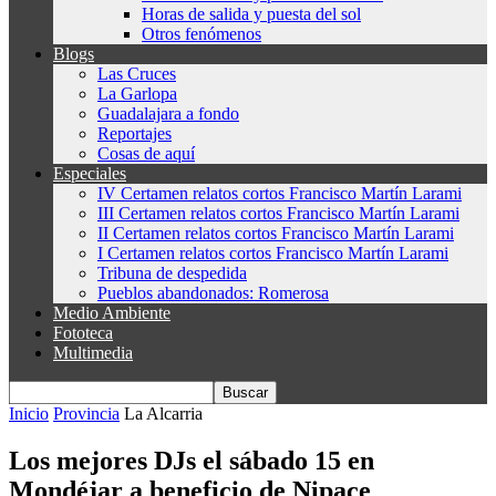
Horas de salida y puesta del sol
Otros fenómenos
Blogs
Las Cruces
La Garlopa
Guadalajara a fondo
Reportajes
Cosas de aquí
Especiales
IV Certamen relatos cortos Francisco Martín Larami
III Certamen relatos cortos Francisco Martín Larami
II Certamen relatos cortos Francisco Martín Larami
I Certamen relatos cortos Francisco Martín Larami
Tribuna de despedida
Pueblos abandonados: Romerosa
Medio Ambiente
Fototeca
Multimedia
Inicio
Provincia
La Alcarria
Los mejores DJs el sábado 15 en
Mondéjar a beneficio de Nipace