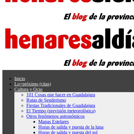
Inicio
Lo+próximo (citas)
Cultura y Ocio
101 Cosas que hacer en Guadalajara
Rutas de Senderismo
Fiestas Tradicionales de Guadalajara
El Tiempo (previsión meteorológica)
Otros fenómenos astronómicos
Mapas Estelares
Horas de salida y puesta de la luna
Horas de salida y puesta del sol