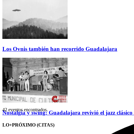
Los Ovnis también han recorrido Guadalajara
42 eventos encontrados.
Nostalgia y swing: Guadalajara revivió el jazz clásico
LO+PRÓXIMO (CITAS)