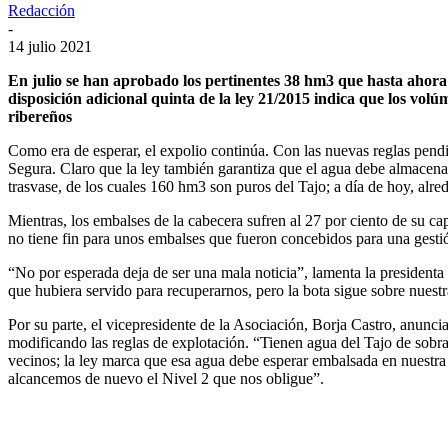
Redacción
-
14 julio 2021
En julio se han aprobado los pertinentes 38 hm3 que hasta ahora 
disposición adicional quinta de la ley 21/2015 indica que los vo
ribereños
Como era de esperar, el expolio continúa. Con las nuevas reglas pendie
Segura. Claro que la ley también garantiza que el agua debe almacena
trasvase, de los cuales 160 hm3 son puros del Tajo; a día de hoy, alr
Mientras, los embalses de la cabecera sufren al 27 por ciento de su 
no tiene fin para unos embalses que fueron concebidos para una gestió
“No por esperada deja de ser una mala noticia”, lamenta la presidenta
que hubiera servido para recuperarnos, pero la bota sigue sobre nuest
Por su parte, el vicepresidente de la Asociación, Borja Castro, anunci
modificando las reglas de explotación. “Tienen agua del Tajo de sob
vecinos; la ley marca que esa agua debe esperar embalsada en nuestra 
alcancemos de nuevo el Nivel 2 que nos obligue”.