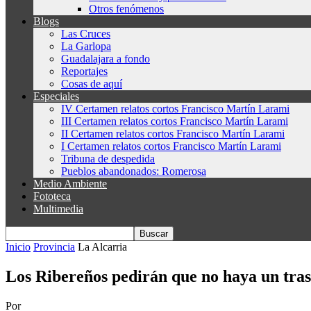
Otros fenómenos
Blogs
Las Cruces
La Garlopa
Guadalajara a fondo
Reportajes
Cosas de aquí
Especiales
IV Certamen relatos cortos Francisco Martín Larami
III Certamen relatos cortos Francisco Martín Larami
II Certamen relatos cortos Francisco Martín Larami
I Certamen relatos cortos Francisco Martín Larami
Tribuna de despedida
Pueblos abandonados: Romerosa
Medio Ambiente
Fototeca
Multimedia
Inicio
Provincia
La Alcarria
Los Ribereños pedirán que no haya un tras
Por