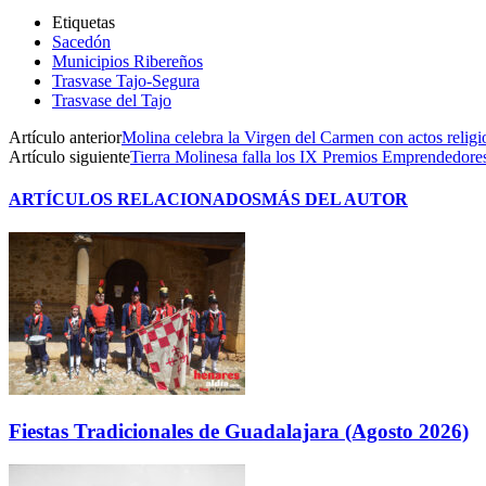
Etiquetas
Sacedón
Municipios Ribereños
Trasvase Tajo-Segura
Trasvase del Tajo
Artículo anterior
Molina celebra la Virgen del Carmen con actos religio
Artículo siguiente
Tierra Molinesa falla los IX Premios Emprendedore
ARTÍCULOS RELACIONADOS
MÁS DEL AUTOR
Fiestas Tradicionales de Guadalajara (Agosto 2026)