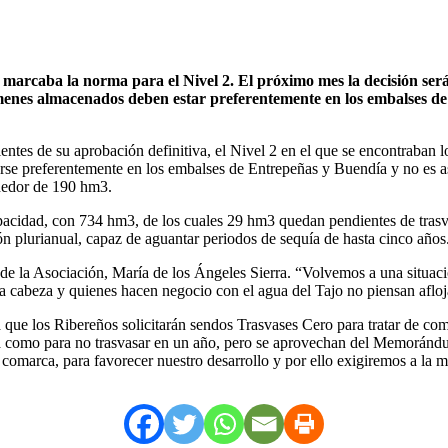
marcaba la norma para el Nivel 2. El próximo mes la decisión será 
lúmenes almacenados deben estar preferentemente en los embalses de
ntes de su aprobación definitiva, el Nivel 2 en el que se encontraban l
rse preferentemente en los embalses de Entrepeñas y Buendía y no es as
ededor de 190 hm3.
capacidad, con 734 hm3, de los cuales 29 hm3 quedan pendientes de tra
n plurianual, capaz de aguantar periodos de sequía de hasta cinco años
 de la Asociación, María de los Ángeles Sierra. “Volvemos a una situac
ra cabeza y quienes hacen negocio con el agua del Tajo no piensan afloj
a que los Ribereños solicitarán sendos Trasvases Cero para tratar de com
ra como para no trasvasar en un año, pero se aprovechan del Memorándum
comarca, para favorecer nuestro desarrollo y por ello exigiremos a la m