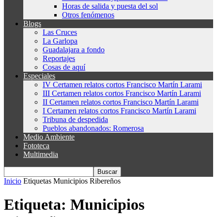
Horas de salida y puesta del sol
Otros fenómenos
Blogs
Las Cruces
La Garlopa
Guadalajara a fondo
Reportajes
Cosas de aquí
Especiales
IV Certamen relatos cortos Francisco Martín Larami
III Certamen relatos cortos Francisco Martín Larami
II Certamen relatos cortos Francisco Martín Larami
I Certamen relatos cortos Francisco Martín Larami
Tribuna de despedida
Pueblos abandonados: Romerosa
Medio Ambiente
Fototeca
Multimedia
Inicio
Etiquetas
Municipios Ribereños
Etiqueta: Municipios