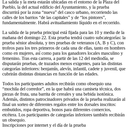
La salida y la meta estarán ubicadas en el entorno de la Plaza del
Pueblo, la del actual edificio del Ayuntamiento, y la prueba
discurrirá por la zona “nueva” del casco urbano, recorriendo las
calles de los barrios “de las capitales” y de “los pintores”,
fundamentalmente. Habrá avituallamiento líquido en el recorrido.
La salida de la prueba principal está fijada para las 10 y media de la
mañana del domingo 22. Esta prueba tendrá cuatro subcategorías: la
prueba sénior absoluta, y tres pruebas de veteranos (A, B y C), con
trofeos para los tres primeros de cada una de ellas, tanto en hombres
como en mujeres, así como para los ganadores locales masculino y
femenino. Tras esta carrera, a partir de las 12 del mediodía, se
disputarán pruebas, de trazados menos exigentes, para las distintas
categorías inferiores: benjamín, alevín, infantil, cadete y juvenil, que
cubrirán distintas distancias en función de las edades.
Todos los participantes adultos recibirán como obsequio una
“mochila del corredor”, en la que habrá una camiseta técnica, dos
piezas de fruta, una barrita de cereales y una bebida isotónica.
Además, distintos patrocinadores privados de la prueba realizarán al
final un sorteo de diferentes regalos entre los dorsales inscritos:
embutidos, ropa deportiva, bonos para diferentes comercios,
etcétera. Los participantes de categorías inferiores también recibirán
un obsequio.
Inscripciones por internet y el día de la prueba