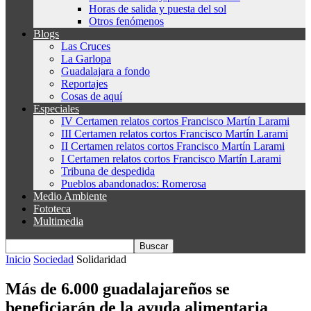
Horas de salida y puesta del sol
Otros fenómenos
Blogs
Las Cruces
La Garlopa
Guadalajara a fondo
Reportajes
Cosas de aquí
Especiales
IV Certamen relatos cortos Francisco Martín Larami
III Certamen relatos cortos Francisco Martín Larami
II Certamen relatos cortos Francisco Martín Larami
I Certamen relatos cortos Francisco Martín Larami
Tribuna de despedida
Pueblos abandonados: Romerosa
Medio Ambiente
Fototeca
Multimedia
Inicio
Sociedad
Solidaridad
Más de 6.000 guadalajareños se
beneficiarán de la ayuda alimentaria