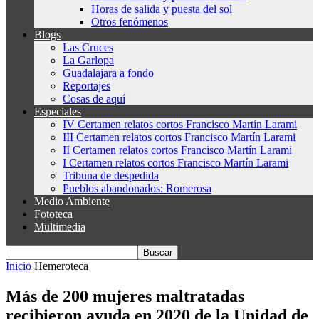
Horas de salida y puesta del sol
Otros fenómenos
Blogs
Las Cruces
La Garlopa
Guadalajara a fondo
Reportajes
Cosas de aquí
Especiales
IV Certamen relatos cortos Francisco Martín Larami
III Certamen relatos cortos Francisco Martín Larami
II Certamen relatos cortos Francisco Martín Larami
I Certamen relatos cortos Francisco Martín Larami
Tribuna de despedida
Pueblos abandonados: Romerosa
Medio Ambiente
Fototeca
Multimedia
Inicio
Hemeroteca
Más de 200 mujeres maltratadas
recibieron ayuda en 2020 de la Unidad de