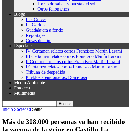
Horas de salida y puesta del sol
Otros fenómenos
Blogs
Las Cruces
La Garlopa
Guadalajara a fondo
Reportajes
Cosas de aquí
Especiales
IV Certamen relatos cortos Francisco Martín Larami
III Certamen relatos cortos Francisco Martín Larami
II Certamen relatos cortos Francisco Martín Larami
I Certamen relatos cortos Francisco Martín Larami
Tribuna de despedida
Pueblos abandonados: Romerosa
Medio Ambiente
Fototeca
Multimedia
Inicio
Sociedad
Salud
Más de 308.000 personas ya han recibido
la vacuna de la gripe en Castilla-La