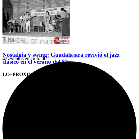
Nostalgia y swing: Guadalajara revivió el jazz
42 eventos encontrados.
clásico en el verano del 82
LO+PRÓXIMO (CITAS)