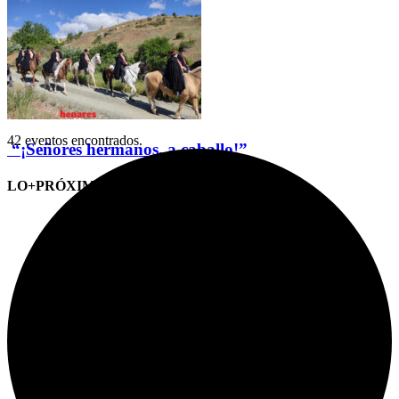
42 eventos encontrados.
“¡Señores hermanos, a caballo!”
LO+PRÓXIMO (CITAS)