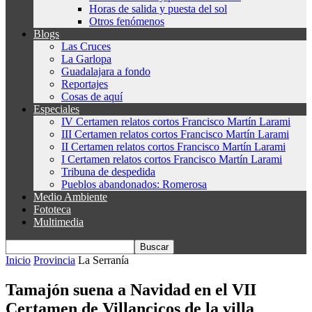
Horas de salida y puesta del sol
Otros fenómenos
Blogs
Las Cruces
La Garlopa
Guadalajara a fondo
Reportajes
Cosas de aquí
Especiales
IV Certamen relatos cortos Francisco Martín Larami
III Certamen relatos cortos Francisco Martín Larami
II Certamen relatos cortos Francisco Martín Larami
I Certamen relatos cortos Francisco Martín Larami
Tribuna de despedida
Pueblos abandonados: Romerosa
Medio Ambiente
Fototeca
Multimedia
Inicio
Provincia
La Serranía
Tamajón suena a Navidad en el VII
Certamen de Villancicos de la villa