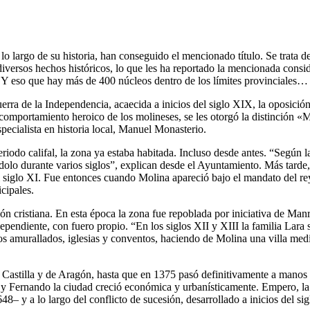
 a lo largo de su historia, han conseguido el mencionado título. Se tra
diversos hechos históricos, lo que les ha reportado la mencionada consi
. Y eso que hay más de 400 núcleos dentro de los límites provinciales…
ra de la Independencia, acaecida a inicios del siglo XIX, la oposición
al comportamiento heroico de los molineses, se les otorgó la distinció
specialista en historia local, Manuel Monasterio.
riodo califal, la zona ya estaba habitada. Incluso desde antes. “Según 
dolo durante varios siglos”, explican desde el Ayuntamiento. Más tarde,
 el siglo XI. Fue entonces cuando Molina apareció bajo el mandato del 
cipales.
ión cristiana. En esta época la zona fue repoblada por iniciativa de Ma
ndependiente, con fuero propio. “En los siglos XII y XIII la familia L
tos amurallados, iglesias y conventos, haciendo de Molina una villa medi
e Castilla y de Aragón, hasta que en 1375 pasó definitivamente a manos 
 y Fernando la ciudad creció económica y urbanísticamente. Empero, la
8– y a lo largo del conflicto de sucesión, desarrollado a inicios del si