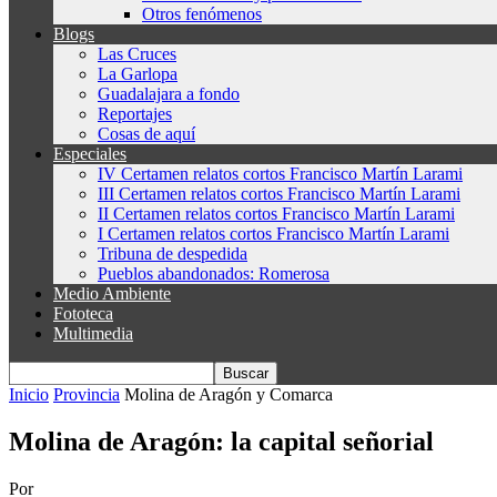
Otros fenómenos
Blogs
Las Cruces
La Garlopa
Guadalajara a fondo
Reportajes
Cosas de aquí
Especiales
IV Certamen relatos cortos Francisco Martín Larami
III Certamen relatos cortos Francisco Martín Larami
II Certamen relatos cortos Francisco Martín Larami
I Certamen relatos cortos Francisco Martín Larami
Tribuna de despedida
Pueblos abandonados: Romerosa
Medio Ambiente
Fototeca
Multimedia
Inicio
Provincia
Molina de Aragón y Comarca
Molina de Aragón: la capital señorial
Por