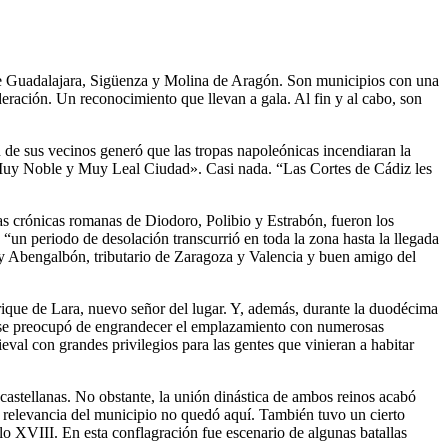
ta de Guadalajara, Sigüenza y Molina de Aragón. Son municipios con una
deración. Un reconocimiento que llevan a gala. Al fin y al cabo, son
 de sus vecinos generó que las tropas napoleónicas incendiaran la
n «Muy Noble y Muy Leal Ciudad». Casi nada. “Las Cortes de Cádiz les
las crónicas romanas de Diodoro, Polibio y Estrabón, fueron los
 “un periodo de desolación transcurrió en toda la zona hasta la llegada
rey Abengalbón, tributario de Zaragoza y Valencia y buen amigo del
nrique de Lara, nuevo señor del lugar. Y, además, durante la duodécima
ara se preocupó de engrandecer el emplazamiento con numerosas
eval con grandes privilegios para las gentes que vinieran a habitar
castellanas. No obstante, la unión dinástica de ambos reinos acabó
 relevancia del municipio no quedó aquí. También tuvo un cierto
glo XVIII. En esta conflagración fue escenario de algunas batallas