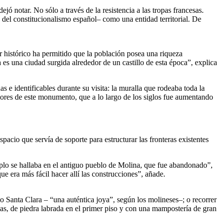
ó notar. No sólo a través de la resistencia a las tropas francesas.
el constitucionalismo español– como una entidad territorial. De
ir histórico ha permitido que la población posea una riqueza
 una ciudad surgida alrededor de un castillo de esta época”, explica
 e identificables durante su visita: la muralla que rodeaba toda la
eadores de este monumento, que a lo largo de los siglos fue aumentando
acio que servía de soporte para estructurar las fronteras existentes
emplo se hallaba en el antiguo pueblo de Molina, que fue abandonado”,
e era más fácil hacer allí las construcciones”, añade.
o Santa Clara – “una auténtica joya”, según los molineses–; o recorrer
cias, de piedra labrada en el primer piso y con una mampostería de gran