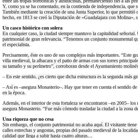
entre las tropas borbónicas y austracistas, permaneciendo fiel a las pri
Y, como ya se ha comentado, en la contienda de independencia, que se d
También mediante la creación de una Junta Superior, lo que permitió
hecho, en 1813 se creó la Diputación de «Guadalajara con Molina», sim
Un casco histórico con solera
En cualquier caso, la ciudad siempre mantuvo la capitalidad señorial. 
patrimonial de gran relevancia. “Tenemos un conjunto monumental que
el especialista.
Precisamente, éste es uno de sus complejos más importantes. “Este gran
villa medieval, la albacara y el patio de armas con sus torres princip
su tamaño y su perímetro”, corroboran desde el Ayuntamiento molinés
– En este sentido, ¿es cierto que dicha estructura es la segunda más g
– Así es –asegura Monasterio–. Hay que tener en cuenta el sentido de «
en la época.
Además, en el interior de esta fortaleza se encontraron –en 2005– los
asegura Monasterio. “Fue más cómodo trasladar la ciudad a la zona del 
Una riqueza que no cesa
Sin embargo, el conjunto patrimonial no acaba aquí. El visitante tien
calles estrechas y angostas, propias del pasado medieval de la localid
calidad que llega a subir hasta cuatro alturas…