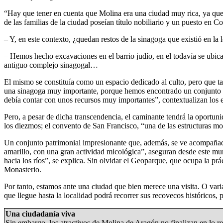
“Hay que tener en cuenta que Molina era una ciudad muy rica, ya que
de las familias de la ciudad poseían título nobiliario y un puesto en C
– Y, en este contexto, ¿quedan restos de la sinagoga que existió en la 
– Hemos hecho excavaciones en el barrio judío, en el todavía se ubica
antiguo complejo sinagogal…
El mismo se constituía como un espacio dedicado al culto, pero que t
una sinagoga muy importante, porque hemos encontrado un conjunto de
debía contar con unos recursos muy importantes”, contextualizan los e
Pero, a pesar de dicha transcendencia, el caminante tendrá la oportuni
los diezmos; el convento de San Francisco, “una de las estructuras m
Un conjunto patrimonial impresionante que, además, se ve acompañado 
amarillo, con una gran actividad micológica”, aseguran desde este muni
hacia los ríos”, se explica. Sin olvidar el Geoparque, que ocupa la p
Monasterio.
Por tanto, estamos ante una ciudad que bien merece una visita. O vari
que llegue hasta la localidad podrá recorrer sus recovecos históricos
Una ciudadanía viva
Sin embargo, los atractivos de Molina de Aragón no finalizan en lo rel