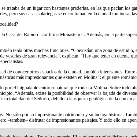
 se trataba de un lugar con bastantes praderías, en las que pacían l
ortes, pero sus casas solariegas se encontraban en la ciudad molinesa, la
localidad?
 la Casa del Rabino –confirma Monasterio–. Además, en la parte superior
ambién tenía otras muchas funciones. “Coexistían una zona de estudio, 
 yeserías de gran relevancia”, explican. “Hay que tener en cuenta que
specialistas.
dad de conocer otros espacios de la ciudad, también interesantes. Entre e
onásticas más impresionantes que existen en Molina”; el puente románico
por el inigualable entorno natural que rodea a Molina. Sobre todo ahor
cipio. “Además, existe la posibilidad de observar la bajada de diversas
ráctica totalidad del Señorío, debido a la riqueza geológica de la comar
as. No sólo por su impresionante patrimonio y su luenga historia. Tambi
, pero –también– disfrutar de impresionantes paisajes. Y todo ello en ap
atado hasta ahora. Todo lo contrario. El caminante podrá disfrutar –asi