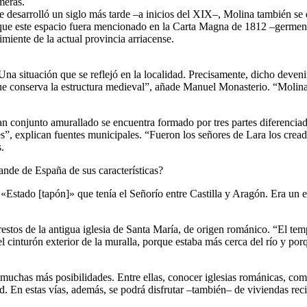
meras.
esarrolló un siglo más tarde –a inicios del XIX–, Molina también se dej
 que este espacio fuera mencionado en la Carta Magna de 1812 –germen d
iente de la actual provincia arriacense.
Una situación que se reflejó en la localidad. Precisamente, dicho deven
 conserva la estructura medieval”, añade Manuel Monasterio. “Molina es
 conjunto amurallado se encuentra formado por tres partes diferenciadas
ales”, explican fuentes municipales. “Fueron los señores de Lara los cr
.
rande de España de sus características?
Estado [tapón]» que tenía el Señorío entre Castilla y Aragón. Era un esp
 restos de la antigua iglesia de Santa María, de origen románico. “El t
cinturón exterior de la muralla, porque estaba más cerca del río y porqu
e muchas más posibilidades. Entre ellas, conocer iglesias románicas, com
ad. En estas vías, además, se podrá disfrutar –también– de viviendas re