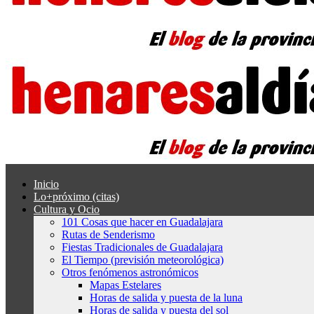
Inicio
Lo+próximo (citas)
Cultura y Ocio
101 Cosas que hacer en Guadalajara
Rutas de Senderismo
Fiestas Tradicionales de Guadalajara
El Tiempo (previsión meteorológica)
Otros fenómenos astronómicos
Mapas Estelares
Horas de salida y puesta de la luna
Horas de salida y puesta del sol