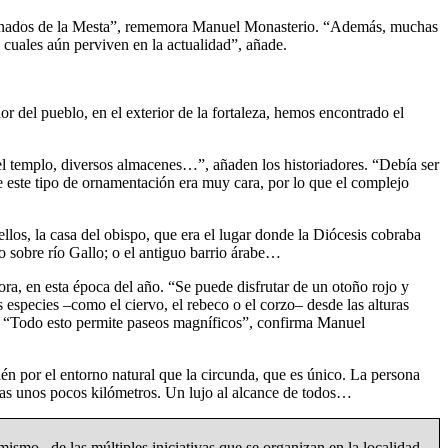
os ganados de la Mesta”, rememora Manuel Monasterio. “Además, muchas
s cuales aún perviven en la actualidad”, añade.
 del pueblo, en el exterior de la fortaleza, hemos encontrado el
el templo, diversos almacenes…”, añaden los historiadores. “Debía ser
 este tipo de ornamentación era muy cara, por lo que el complejo
llos, la casa del obispo, que era el lugar donde la Diócesis cobraba
 sobre río Gallo; o el antiguo barrio árabe…
a, en esta época del año. “Se puede disfrutar de un otoño rojo y
 especies –como el ciervo, el rebeco o el corzo– desde las alturas
ca. “Todo esto permite paseos magníficos”, confirma Manuel
én por el entorno natural que la circunda, que es único. La persona
enas unos pocos kilómetros. Un lujo al alcance de todos…
mismo– de las múltiples iniciativas que se organizan en la localidad.