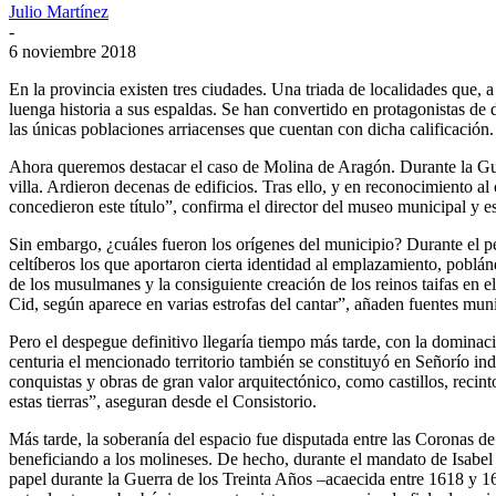
Julio Martínez
-
6 noviembre 2018
En la provincia existen tres ciudades. Una triada de localidades que,
luenga historia a sus espaldas. Se han convertido en protagonistas de 
las únicas poblaciones arriacenses que cuentan con dicha calificación
Ahora queremos destacar el caso de Molina de Aragón. Durante la Guer
villa. Ardieron decenas de edificios. Tras ello, y en reconocimiento 
concedieron este título”, confirma el director del museo municipal y e
Sin embargo, ¿cuáles fueron los orígenes del municipio? Durante el pe
celtíberos los que aportaron cierta identidad al emplazamiento, poblán
de los musulmanes y la consiguiente creación de los reinos taifas en
Cid, según aparece en varias estrofas del cantar”, añaden fuentes muni
Pero el despegue definitivo llegaría tiempo más tarde, con la dominac
centuria el mencionado territorio también se constituyó en Señorío i
conquistas y obras de gran valor arquitectónico, como castillos, recin
estas tierras”, aseguran desde el Consistorio.
Más tarde, la soberanía del espacio fue disputada entre las Coronas d
beneficiando a los molineses. De hecho, durante el mandato de Isabel
papel durante la Guerra de los Treinta Años –acaecida entre 1618 y 164