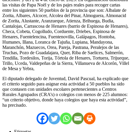
las visitas de Papa Noël y de los pajes reales para recoger cartas
entre los siguientes 50 pueblos de la provincia que son: Albalate de
Zorita, Albares, Alcocer, Alcolea del Pinar, Almoguera, Almonacid
de Zorita, Alustante, Aranzueque, Atienza, Brihuega, Budia,
Cantalojas, Carrascosa de Henares (barrio de Espinosa de Henares),
Checa, Cobeta, Cogolludo, Corduente, Driebes, Espinosa de
Henares, Fuentelencina, Fuentenovilla, Galápagos, Hontoba,
Humanes, Illana, Loranca de Tajuña, Lupiana, Mandayona,
Maranchón, Mazuecos, Orea, Pareja, Pastrana, Peralejos de las
Truchas, Pozo de Guadalajara, Quer, Riba de Saelices, Salmerón,
Tendilla, Tordesilos, Torija, Tórtola de Henares, Tortuera, Trijueque,
Trillo, Uceda, Valdepeñas de la Sierra, Villanueva de Alcorón, Villel
de Mesa y Yebra,
El diputado delegado de Juventud, David Pascual, ha explicado que
el criterio seguido para asignar esta actividad a 50 pueblos ha sido
que contasen con unidades escolares pertenecientes a Centros
Rurales Agrupados (CRA’s) o colegios con menos de 225 alumnos:
“un criterio objetivo, donde haya colegios que haya esta actividad”,
ha precisado.
Etiquetas