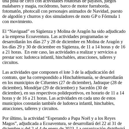
una pista de circo con actividades rotatorias de payasos, juegos
malabares y magia, rocódromo, barco de motor fueraborda,
fotomatón, photocall con personajes animados de Navidad, puesto
de algodón y churros y dos simuladores de moto GP o Fórmula 1
con movimiento.
El “Naviguad” en Sigüenza y Molina de Aragón ha sido adjudicado
a la empresa Ecoaventura. Las actividades programadas se
desarrollarán los días 27 y 28 de diciembre en Molina de Aragón y
los días 29 y 30 de diciembre en Sigüenza, de 11 a 14 horas y de 16
a 21 horas. En este caso, las actividades a realizar y servicios a
prestar son: ludoteca infantil, hinchables, atracciones, talleres y
circuitos.
Las actividades que componen el lote 3 de la adjudicación del
contrato, que ha correspondido a Hinchablemanía, se desarrollarán
en los municipios de Cifuentes (27 de diciembre), Jadraque (28 de
diciembre), Mondéjar (29 de diciembre) y Sacedón (30 de
diciembre), en sus respectivos polideportivos, en horario de 11 a 14
horas y de 16 a 21 horas. Las actividades en cada uno de estos
municipios constarán también de ludoteca infantil, hinchables,
atracciones, talleres y circuitos.
Por último, la actividad “Esperando a Papa Noël y a los Reyes
Magos”, adjudicada a Ecoaventura, se desarrollará del 22 al 31 de
diciembre y del 2 al 4 de enero de 2023. La organización distribuirá