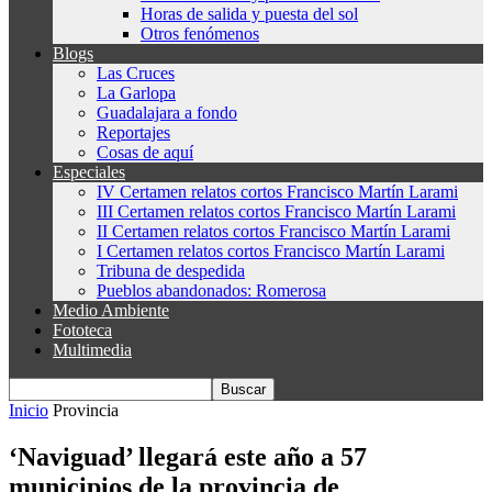
Horas de salida y puesta del sol
Otros fenómenos
Blogs
Las Cruces
La Garlopa
Guadalajara a fondo
Reportajes
Cosas de aquí
Especiales
IV Certamen relatos cortos Francisco Martín Larami
III Certamen relatos cortos Francisco Martín Larami
II Certamen relatos cortos Francisco Martín Larami
I Certamen relatos cortos Francisco Martín Larami
Tribuna de despedida
Pueblos abandonados: Romerosa
Medio Ambiente
Fototeca
Multimedia
Inicio
Provincia
‘Naviguad’ llegará este año a 57
municipios de la provincia de