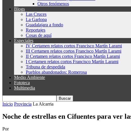
Otros fenómenos
Blogs
Las Cruces
La Garlopa
Guadalajara a fondo
Reportajes
Cosas de aquí
Especiales
IV Certamen relatos cortos Francisco Martín Larami
III Certamen relatos cortos Francisco Martín Larami
II Certamen relatos cortos Francisco Martín Larami
I Certamen relatos cortos Francisco Martín Larami
Tribuna de despedida
Pueblos abandonados: Romerosa
Medio Ambiente
Fototeca
Multimedia
Inicio
Provincia
La Alcarria
Noche de estrellas en Cifuentes para ver la
Por