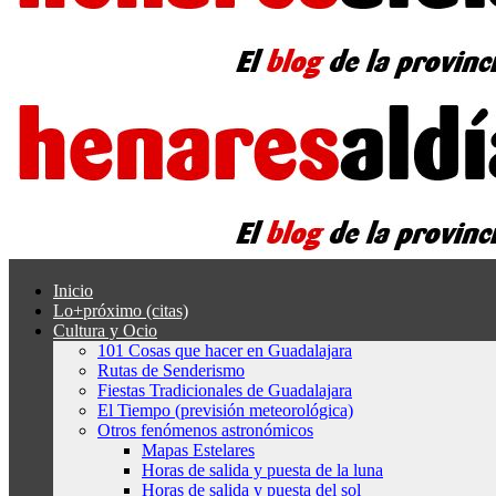
Inicio
Lo+próximo (citas)
Cultura y Ocio
101 Cosas que hacer en Guadalajara
Rutas de Senderismo
Fiestas Tradicionales de Guadalajara
El Tiempo (previsión meteorológica)
Otros fenómenos astronómicos
Mapas Estelares
Horas de salida y puesta de la luna
Horas de salida y puesta del sol