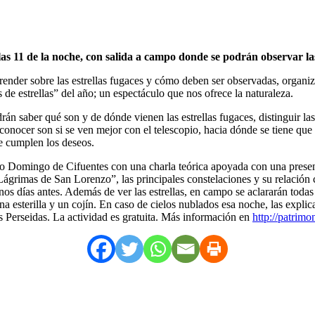
e las 11 de la noche, con salida a campo donde se podrán observar
render sobre las estrellas fugaces y cómo deben ser observadas, organi
 de estrellas” del año; un espectáculo que nos ofrece la naturaleza.
án saber qué son y de dónde vienen las estrellas fugaces, distinguir las 
n conocer son si se ven mejor con el telescopio, hacia dónde se tiene que
se cumplen los deseos.
o Domingo de Cifuentes con una charla teórica apoyada con una presenta
grimas de San Lorenzo”, las principales constelaciones y su relación 
unos días antes. Además de ver las estrellas, en campo se aclararán toda
a esterilla y un cojín. En caso de cielos nublados esa noche, las explica
as Perseidas. La actividad es gratuita. Más información en
http://patrim