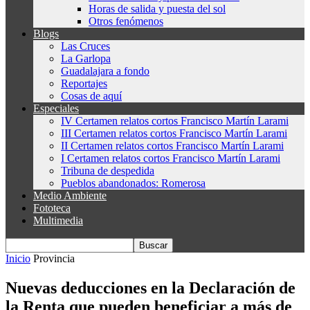
Horas de salida y puesta del sol
Otros fenómenos
Blogs
Las Cruces
La Garlopa
Guadalajara a fondo
Reportajes
Cosas de aquí
Especiales
IV Certamen relatos cortos Francisco Martín Larami
III Certamen relatos cortos Francisco Martín Larami
II Certamen relatos cortos Francisco Martín Larami
I Certamen relatos cortos Francisco Martín Larami
Tribuna de despedida
Pueblos abandonados: Romerosa
Medio Ambiente
Fototeca
Multimedia
Inicio
Provincia
Nuevas deducciones en la Declaración de
la Renta que pueden beneficiar a más de