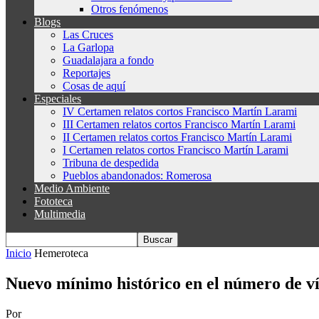
Otros fenómenos
Blogs
Las Cruces
La Garlopa
Guadalajara a fondo
Reportajes
Cosas de aquí
Especiales
IV Certamen relatos cortos Francisco Martín Larami
III Certamen relatos cortos Francisco Martín Larami
II Certamen relatos cortos Francisco Martín Larami
I Certamen relatos cortos Francisco Martín Larami
Tribuna de despedida
Pueblos abandonados: Romerosa
Medio Ambiente
Fototeca
Multimedia
Inicio
Hemeroteca
Nuevo mínimo histórico en el número de ví
Por