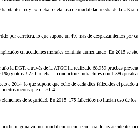
0 habitantes muy por debajo dela tasa de mortalidad media de la UE situ
rrido por carretera, lo que supone un 4% más de desplazamientos por ca
plicados en accidentes mortales continúa aumentando. En 2015 se situó e
e año la DGT, a través de la ATGC ha realizado 68.959 pruebas prevent
21%) y otras 3.220 pruebas a conductores infractores con 1.886 positi
to a 2014, lo que supone que ocho de cada diez fallecidos el pasado añ
51 muertos menos que en 2014.
os elementos de seguridad. En 2015, 175 fallecidos no hacían uso de los
oducido ninguna víctima mortal como consecuencia de los accidentes ocu