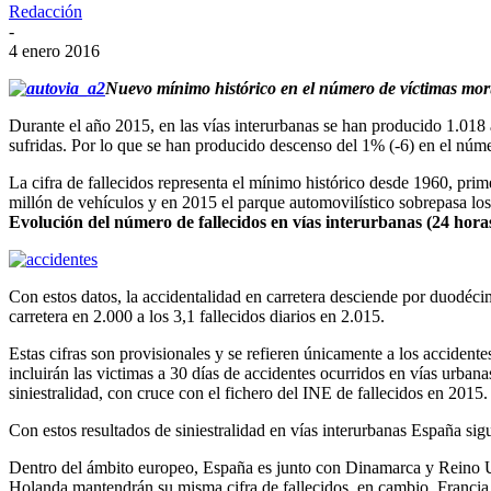
Redacción
-
4 enero 2016
Nuevo mínimo histórico en el número de víctimas mort
Durante el año 2015, en las vías interurbanas se han producido 1.018
sufridas. Por lo que se han producido descenso del 1% (-6) en el núm
La cifra de fallecidos representa el mínimo histórico desde 1960, pri
millón de vehículos y en 2015 el parque automovilístico sobrepasa los
Evolución del número de fallecidos en vías interurbanas (24 hora
Con estos datos, la accidentalidad en carretera desciende por duodéci
carretera en 2.000 a los 3,1 fallecidos diarios en 2.015.
Estas cifras son provisionales y se refieren únicamente a los accidente
incluirán las victimas a 30 días de accidentes ocurridos en vías urban
siniestralidad, con cruce con el fichero del INE de fallecidos en 2015.
Con estos resultados de siniestralidad en vías interurbanas España sig
Dentro del ámbito europeo, España es junto con Dinamarca y Reino Un
Holanda mantendrán su misma cifra de fallecidos, en cambio, Francia,