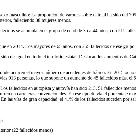
sexo masculino: La proporción de varones sobre el total ha sido del 7
nterior, falleciendo 38 mujeres menos.
llecidos se acumula en el grupo de edad de 35 a 44 años, con 211 falle
e en 2014. Los mayores de 65 años, con 255 fallecidos de ese grupo d
sido desigual en todo el territorio estatal. Destacan los aumentos de 
 donde ocurren el mayor número de accidentes de tráfico. En 2015 ocho d
s vías 913 personas, lo que supone un aumento de 45 fallecidos más, el 
. Los fallecidos en autopista y autovía han sido 213, 51 fallecidos men
curren en carreteras convencionales. En ese tipo de vía el porcentaje may
. En las vías de gran capacidad, el 41% de los fallecidos suceden por sal
os:
terior (22 fallecidos menos)