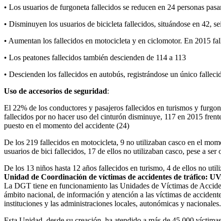
• Los usuarios de furgoneta fallecidos se reducen en 24 personas pas
• Disminuyen los usuarios de bicicleta fallecidos, situándose en 42, 
• Aumentan los fallecidos en motocicleta y en ciclomotor. En 2015 fa
• Los peatones fallecidos también descienden de 114 a 113
• Descienden los fallecidos en autobús, registrándose un único fallecid
Uso de accesorios de seguridad
:
El 22% de los conductores y pasajeros fallecidos en turismos y furgo
fallecidos por no hacer uso del cinturón disminuye, 117 en 2015 fren
puesto en el momento del accidente (24)
De los 219 fallecidos en motocicleta, 9 no utilizaban casco en el mome
usuarios de bici fallecidos, 17 de ellos no utilizaban casco, pese a ser 
De los 13 niños hasta 12 años fallecidos en turismo, 4 de ellos no ut
Unidad de Coordinación de víctimas de accidentes de tráfico: U
La DGT tiene en funcionamiento las Unidades de Víctimas de Accidente
ámbito nacional, de información y atención a las víctimas de accidentes
instituciones y las administraciones locales, autonómicas y nacionales.
Esta Unidad, desde su creación, ha atendido a más de 45.000 víctimas