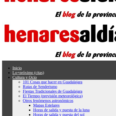
Inicio
Lo+próximo (citas)
Cultura y Ocio
101 Cosas que hacer en Guadalajara
Rutas de Senderismo
Fiestas Tradicionales de Guadalajara
El Tiempo (previsión meteorológica)
Otros fenómenos astronómicos
Mapas Estelares
Horas de salida y puesta de la luna
Horas de salida y puesta del sol