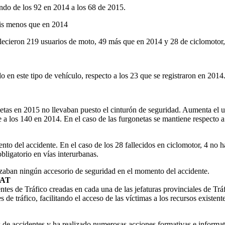
ando de los 92 en 2014 a los 68 de 2015.
seis menos que en 2014
llecieron 219 usuarios de moto, 49 más que en 2014 y 28 de ciclomotor, 
o en este tipo de vehículo, respecto a los 23 que se registraron en 2014
netas en 2015 no llevaban puesto el cinturón de seguridad. Aumenta el 
te a los 140 en 2014. En el caso de las furgonetas se mantiene respecto
nto del accidente. En el caso de los 28 fallecidos en ciclomotor, 4 no ha
obligatorio en vías interurbanas.
ilizaban ningún accesorio de seguridad en el momento del accidente.
VAT
s de Tráfico creadas en cada una de las jefaturas provinciales de Tráf
 de tráfico, facilitando el acceso de las víctimas a los recursos existent
 de accidentes y ha realizado numerosas acciones formativas e informat