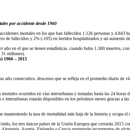
ales por accidente desde 1960
 accidentes mortales en los que han fallecidos 1.126 personas y 4.843 h
ero de fallecidos y 2% (-105) en heridos hospitalizados y un aumento d
mer año en el que se tienen estadísticas, cuando hubo 1.300 muertos, co
 31 millones).
s) 1960 – 2015
mo año consecutivo, descenso que se refleja en el promedio diario de ví
s mortales ocurridos en vías interurbanas y tomadas hasta las 24 horas d
as e interurbanas estarán disponibles en los próximos meses gracias a la
ue manteniendo la tasa de mortalidad más baja de la historia y ocupa el
ido, los tres únicos países de la Unión Europea que cerrarán 2015 con
 Alemania, Austria, Finlandia o Grecia registrarán incrementos de víct