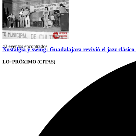
42 eventos encontrados.
Nostalgia y swing: Guadalajara revivió el jazz clásico
LO+PRÓXIMO (CITAS)