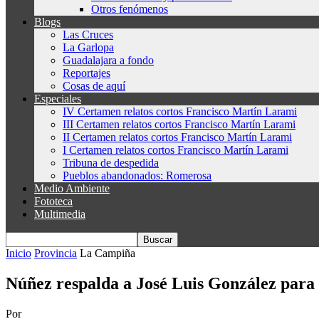
Otros fenómenos
Blogs
Las Cruces
La Garlopa
Guadalajara a fondo
Reportajes
Cosas de aquí
Especiales
IV Certamen relatos cortos Francisco Martín Larami
III Certamen relatos cortos Francisco Martín Larami
II Certamen relatos cortos Francisco Martín Larami
I Certamen relatos cortos Francisco Martín Larami
Tribuna de despedida
Pueblos abandonados: Romerosa
Medio Ambiente
Fototeca
Multimedia
Inicio
Provincia
La Campiña
Núñez respalda a José Luis González para r
Por