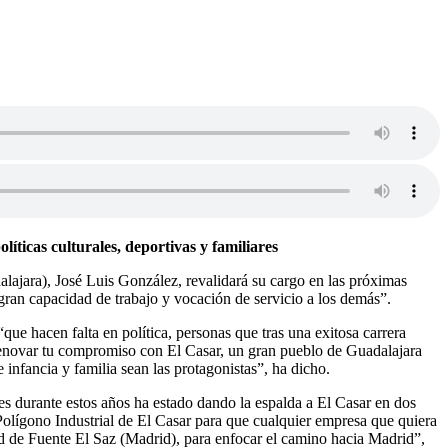
íticas culturales, deportivas y familiares
lajara), José Luis González, revalidará su cargo en las próximas
 gran capacidad de trabajo y vocación de servicio a los demás”.
ue hacen falta en política, personas que tras una exitosa carrera
r renovar tu compromiso con El Casar, un gran pueblo de Guadalajara
e infancia y familia sean las protagonistas”, ha dicho.
es durante estos años ha estado dando la espalda a El Casar en dos
Polígono Industrial de El Casar para que cualquier empresa que quiera
ad de Fuente El Saz (Madrid), para enfocar el camino hacia Madrid”,