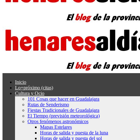
Inicio
Lo+próximo (citas)
Cultura y Ocio
101 Cosas que hacer en Guadalajara
Rutas de Senderismo
Fiestas Tradicionales de Guadalajara
El Tiempo (previsión meteorológica)
Otros fenómenos astronómicos
Mapas Estelares
Horas de salida y puesta de la luna
Horas de salida y puesta del sol