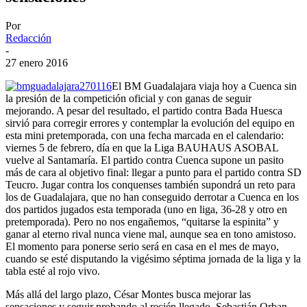
Por
Redacción
-
27 enero 2016
El BM Guadalajara viaja hoy a Cuenca sin
la presión de la competición oficial y con ganas de seguir
mejorando. A pesar del resultado, el partido contra Bada Huesca
sirvió para corregir errores y contemplar la evolución del equipo en
esta mini pretemporada, con una fecha marcada en el calendario:
viernes 5 de febrero, día en que la Liga BAUHAUS ASOBAL
vuelve al Santamaría. El partido contra Cuenca supone un pasito
más de cara al objetivo final: llegar a punto para el partido contra SD
Teucro. Jugar contra los conquenses también supondrá un reto para
los de Guadalajara, que no han conseguido derrotar a Cuenca en los
dos partidos jugados esta temporada (uno en liga, 36-28 y otro en
pretemporada). Pero no nos engañemos, “quitarse la espinita” y
ganar al eterno rival nunca viene mal, aunque sea en tono amistoso.
El momento para ponerse serio será en casa en el mes de mayo,
cuando se esté disputando la vigésimo séptima jornada de la liga y la
tabla esté al rojo vivo.
Más allá del largo plazo, César Montes busca mejorar las
sensaciones y seguir probando al recién llegado, Sebastián Orban,