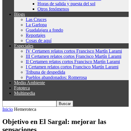
Horas de salida y puesta del sol
Otros fenómenos
Blogs
Las Cruces
La Garlopa
Guadalajara a fondo
Reportajes
Cosas de aquí
Especiales
IV Certamen relatos cortos Francisco Martín Larami
III Certamen relatos cortos Francisco Martín Larami
II Certamen relatos cortos Francisco Martín Larami
I Certamen relatos cortos Francisco Martín Larami
Tribuna de despedida
Pueblos abandonados: Romerosa
Medio Ambiente
Fototeca
Multimedia
Inicio
Hemeroteca
Objetivo en El Sargal: mejorar las
sensaciones