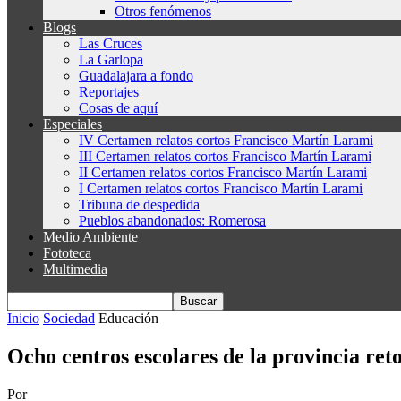
Otros fenómenos
Blogs
Las Cruces
La Garlopa
Guadalajara a fondo
Reportajes
Cosas de aquí
Especiales
IV Certamen relatos cortos Francisco Martín Larami
III Certamen relatos cortos Francisco Martín Larami
II Certamen relatos cortos Francisco Martín Larami
I Certamen relatos cortos Francisco Martín Larami
Tribuna de despedida
Pueblos abandonados: Romerosa
Medio Ambiente
Fototeca
Multimedia
Inicio
Sociedad
Educación
Ocho centros escolares de la provincia reto
Por