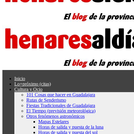
Inicio
Lo+próximo (citas)
Cultura y Ocio
101 Cosas que hacer en Guadalajara
Rutas de Senderismo
Fiestas Tradicionales de Guadalajara
El Tiempo (previsión meteorológica)
Otros fenómenos astronómicos
Mapas Estelares
Horas de salida y puesta de la luna
Horas de salida y puesta del sol