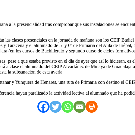
a a la presencialidad tras comprobar que sus instalaciones se encuentr
án las clases presenciales en la jornada de mañana son los CEIP Badiel
y Taracena y el alumnado de 5º y 6º de Primaria del Aula de Iriépal, to
a (en los cursos de Bachillerato y segundo curso de ciclos formativos)
as, pese a que estaba previsto en el día de ayer que así lo hicieran, es
á a clase el alumnado del CEIP Alvarfáñez de Minaya de Guadalajara al r
sta la subsanación de esta avería.
ntanar y Yunquera de Henares, una ruta de Primaria con destino el CEI
ferencia hayan paralizado la actividad lectiva al alumnado que ha podido