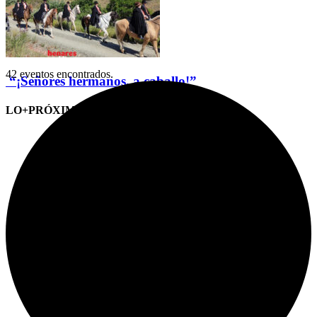
42 eventos encontrados.
“¡Señores hermanos, a caballo!”
LO+PRÓXIMO (CITAS)