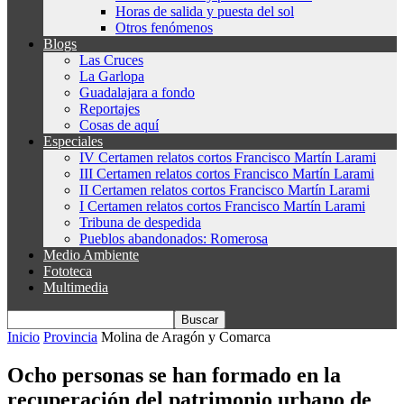
Horas de salida y puesta del sol
Otros fenómenos
Blogs
Las Cruces
La Garlopa
Guadalajara a fondo
Reportajes
Cosas de aquí
Especiales
IV Certamen relatos cortos Francisco Martín Larami
III Certamen relatos cortos Francisco Martín Larami
II Certamen relatos cortos Francisco Martín Larami
I Certamen relatos cortos Francisco Martín Larami
Tribuna de despedida
Pueblos abandonados: Romerosa
Medio Ambiente
Fototeca
Multimedia
Inicio
Provincia
Molina de Aragón y Comarca
Ocho personas se han formado en la
recuperación del patrimonio urbano de