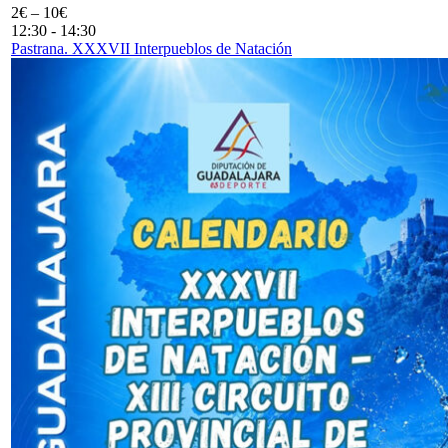
2€ – 10€
12:30
-
14:30
Pastrana. XXXVII Interpueblos de Natación