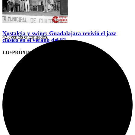
Nostalgia y swing: Guadalajara revivió el jazz
42 eventos encontrados.
clásico en el verano del 82
LO+PRÓXIMO (CITAS)