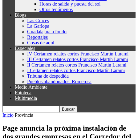
Horas de salida y puesta del sol
Otros fenómenos
Blogs
Las Cruces
La Garlopa
Guadalajara a fondo
Reportajes
Cosas de aquí
Especiales
IV Certamen relatos cortos Francisco Martín Larami
III Certamen relatos cortos Francisco Martín Larami
II Certamen relatos cortos Francisco Martín Larami
I Certamen relatos cortos Francisco Martín Larami
Tribuna de despedida
Pueblos abandonados: Romerosa
Medio Ambiente
Fototeca
Multimedia
Inicio
Provincia
Page anuncia la próxima instalación de
dos grandes empresas en el Corredor del