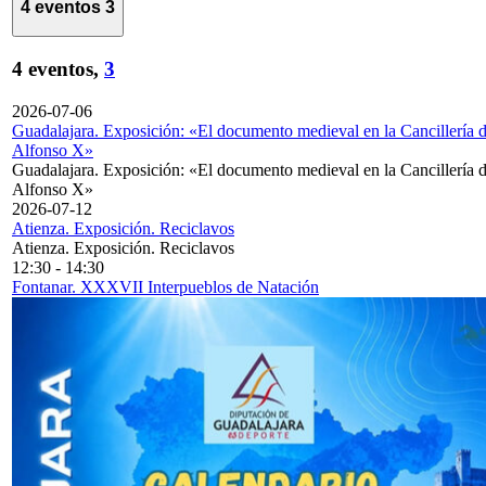
4 eventos
3
4 eventos,
3
2026-07-06
Guadalajara. Exposición: «El documento medieval en la Cancillería 
Alfonso X»
Guadalajara. Exposición: «El documento medieval en la Cancillería 
Alfonso X»
2026-07-12
Atienza. Exposición. Reciclavos
Atienza. Exposición. Reciclavos
12:30
-
14:30
Fontanar. XXXVII Interpueblos de Natación