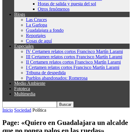
Horas de salida y puesta del sol
Otros fenómenos
Blogs
Las Cruces
La Garlopa
Guadalajara a fondo
Reportajes
Cosas de aquí
Especiales
IV Certamen relatos cortos Francisco Martín Larami
III Certamen relatos cortos Francisco Martín Larami
II Certamen relatos cortos Francisco Martín Larami
I Certamen relatos cortos Francisco Martín Larami
Tribuna de despedida
Pueblos abandonados: Romerosa
Medio Ambiente
Fototeca
Multimedia
Inicio
Sociedad
Política
Page: «Quiero en Guadalajara un alcalde
que no ponga palos en las ruedas»