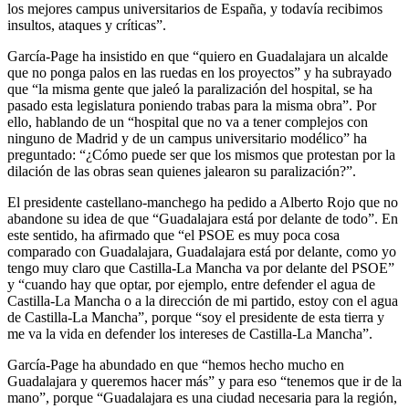
los mejores campus universitarios de España, y todavía recibimos
insultos, ataques y críticas”.
García-Page ha insistido en que “quiero en Guadalajara un alcalde
que no ponga palos en las ruedas en los proyectos” y ha subrayado
que “la misma gente que jaleó la paralización del hospital, se ha
pasado esta legislatura poniendo trabas para la misma obra”. Por
ello, hablando de un “hospital que no va a tener complejos con
ninguno de Madrid y de un campus universitario modélico” ha
preguntado: “¿Cómo puede ser que los mismos que protestan por la
dilación de las obras sean quienes jalearon su paralización?”.
El presidente castellano-manchego ha pedido a Alberto Rojo que no
abandone su idea de que “Guadalajara está por delante de todo”. En
este sentido, ha afirmado que “el PSOE es muy poca cosa
comparado con Guadalajara, Guadalajara está por delante, como yo
tengo muy claro que Castilla-La Mancha va por delante del PSOE”
y “cuando hay que optar, por ejemplo, entre defender el agua de
Castilla-La Mancha o a la dirección de mi partido, estoy con el agua
de Castilla-La Mancha”, porque “soy el presidente de esta tierra y
me va la vida en defender los intereses de Castilla-La Mancha”.
García-Page ha abundado en que “hemos hecho mucho en
Guadalajara y queremos hacer más” y para eso “tenemos que ir de la
mano”, porque “Guadalajara es una ciudad necesaria para la región,