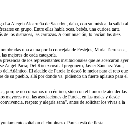
ga La Alegría Alcarreña de Sacedón, daba, con su música, la salida al
razarse en grupo. Entre ellas había ocas, bebés, una curiosa tarta
de los disfraces, las carrozas. A continuación, lo hacían las diez
, nombradas una a una por la concejala de Festejos, María Tierraseca,
a las mejores de cada categoría.
a presencia de los representantes institucionales que se acercaron ayer
osé Angel Parra; Del Río excusó al pregonero, Javier Sánchez Vara,
el Atlántico. El alcalde de Pareja le deseó lo mejor para el reto que
re de su pueblo, allá por donde va, pidiendo un fuerte aplauso para el
ca, porque no cobramos un céntimo, sino con el honor de atender las
los mayores y en las asociaciones de Pareja, en las majas y desde
nvivencia, respeto y alegría sana”, antes de solicitar los vivas a la
yuntamiento soltaban el chupinazo. Pareja está de fiesta.