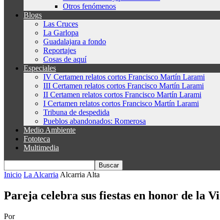
Otros fenómenos
Blogs
Las Cruces
La Garlopa
Guadalajara a fondo
Reportajes
Cosas de aquí
Especiales
IV Certamen relatos cortos Francisco Martín Larami
III Certamen relatos cortos Francisco Martín Larami
II Certamen relatos cortos Francisco Martín Larami
I Certamen relatos cortos Francisco Martín Larami
Tribuna de despedida
Pueblos abandonados: Romerosa
Medio Ambiente
Fototeca
Multimedia
Inicio
La Alcarria
Alcarria Alta
Pareja celebra sus fiestas en honor de la 
Por