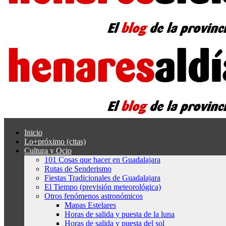
Inicio
Lo+próximo (citas)
Cultura y Ocio
101 Cosas que hacer en Guadalajara
Rutas de Senderismo
Fiestas Tradicionales de Guadalajara
El Tiempo (previsión meteorológica)
Otros fenómenos astronómicos
Mapas Estelares
Horas de salida y puesta de la luna
Horas de salida y puesta del sol