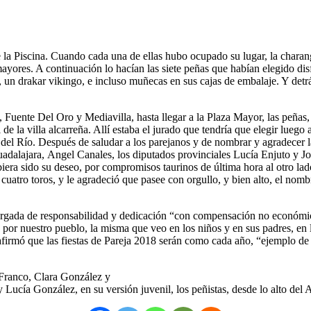
 la Piscina. Cuando cada una de ellas hubo ocupado su lugar, la charan
mayores. A continuación lo hacían las siete peñas que habían elegido disf
 un drakar vikingo, e incluso muñecas en sus cajas de embalaje. Y detrás 
, Fuente Del Oro y Mediavilla, hasta llegar a la Plaza Mayor, las peñas
de la villa alcarreña. Allí estaba el jurado que tendría que elegir luego 
r del Río. Después de saludar a los parejanos y de nombrar y agradecer l
uadalajara, Angel Canales, los diputados provinciales Lucía Enjuto y J
ra sido su deseo, por compromisos taurinos de última hora al otro lado d
 cuatro toros, y le agradeció que pasee con orgullo, y bien alto, el nomb
 cargada de responsabilidad y dedicación “con compensación no económi
 por nuestro pueblo, la misma que veo en los niños y en sus padres, en 
afirmó que las fiestas de Pareja 2018 serán como cada año, “ejemplo de co
 Franco, Clara González y
Lucía González, en su versión juvenil, los peñistas, desde lo alto del A