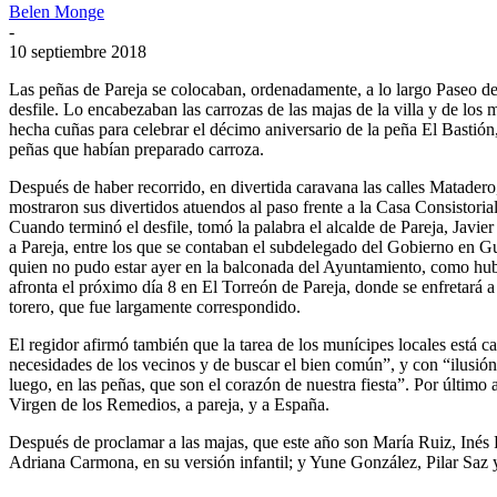
Belen Monge
-
10 septiembre 2018
Las peñas de Pareja se colocaban, ordenadamente, a lo largo Paseo de
desfile. Lo encabezaban las carrozas de las majas de la villa y de los 
hecha cuñas para celebrar el décimo aniversario de la peña El Bastión,
peñas que habían preparado carroza.
Después de haber recorrido, en divertida caravana las calles Matadero
mostraron sus divertidos atuendos al paso frente a la Casa Consistorial 
Cuando terminó el desfile, tomó la palabra el alcalde de Pareja, Javie
a Pareja, entre los que se contaban el subdelegado del Gobierno en G
quien no pudo estar ayer en la balconada del Ayuntamiento, como hubie
afronta el próximo día 8 en El Torreón de Pareja, donde se enfretará a
torero, que fue largamente correspondido.
El regidor afirmó también que la tarea de los munícipes locales está
necesidades de los vecinos y de buscar el bien común”, y con “ilusión
luego, en las peñas, que son el corazón de nuestra fiesta”. Por último 
Virgen de los Remedios, a pareja, y a España.
Después de proclamar a las majas, que este año son María Ruiz, Inés
Adriana Carmona, en su versión infantil; y Yune González, Pilar Saz y 