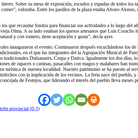
l hierro. Sobre su mesa de exposición, escudos y espadas de todos los tam
e comer”, valoraba. Entre los pasillos de la plaza estaba Alvaro Alonso,
s que recaudar fondos para financiar sus actividades a lo largo del año
vieja Olma. A su lado estaban los quesos artesanos que Luis Coracho h
atural y con romero, tiene aceptación y gusta”, decía ayer.
vales inauguraron el evento. Continuaron después escuchándose los de l
radicionales, en el que las integrantes del la Agrupación Musical de Par
os tradicionales Dulzanares, Corpa y Dairca. Igualmente los dos días, l
biciones de rapaces o caninas, pasacalles con magos y malabares han tra
 turística de nuestra localidad. Nuestro patrimonio se ha puesto al ser
fechos con la implicación de los vecinos. La feria nace del pueblo, y c
, concejala de Festejos, que liderando el interés del pueblo lleva mese
erbi provincial (0-3)