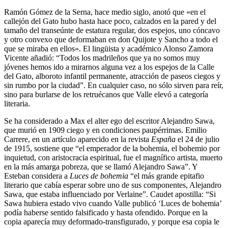
Ramón Gómez de la Serna, hace medio siglo, anotó que «en el
callejón del Gato hubo hasta hace poco, calzados en la pared y del
tamaño del transeúnte de estatura regular, dos espejos, uno cóncavo
y otro convexo que deformaban en don Quijote y Sancho a todo el
que se miraba en ellos». El lingüista y académico Alonso Zamora
Vicente añadió: “Todos los madrileños que ya no somos muy
jóvenes hemos ido a mirarnos alguna vez a los espejos de la Calle
del Gato, alboroto infantil permanente, atracción de paseos ciegos y
sin rumbo por la ciudad”. En cualquier caso, no sólo sirven para reír,
sino para burlarse de los retruécanos que Valle elevó a categoría
literaria.
Se ha considerado a Max el alter ego del escritor Alejandro Sawa,
que murió en 1909 ciego y en condiciones paupérrimas. Emilio
Carrere, en un artículo aparecido en la revista
España
el 24 de julio
de 1915, sostiene que “el emperador de la bohemia, el bohemio por
inquietud, con aristocracia espiritual, fue el magnífico artista, muerto
en la más amarga pobreza, que se llamó Alejandro Sawa”. Y
Esteban considera a
Luces de bohemia
“el más grande epitafio
literario que cabía esperar sobre uno de sus componentes, Alejandro
Sawa, que estaba influenciado por Verlaine”. Caudet apostilla: “Si
Sawa hubiera estado vivo cuando Valle publicó ‘Luces de bohemia’
podía haberse sentido falsificado y hasta ofendido. Porque en la
copia aparecía muy deformado-transfigurado, y porque esa copia le