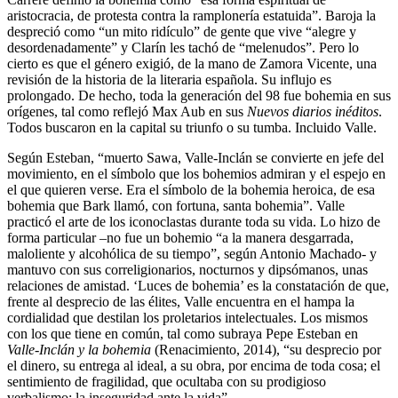
aristocracia, de protesta contra la ramplonería estatuida”. Baroja la
despreció como “un mito ridículo” de gente que vive “alegre y
desordenadamente” y Clarín les tachó de “melenudos”. Pero lo
cierto es que el género exigió, de la mano de Zamora Vicente, una
revisión de la historia de la literaria española. Su influjo es
prolongado. De hecho, toda la generación del 98 fue bohemia en sus
orígenes, tal como reflejó Max Aub en sus
Nuevos diarios inéditos
.
Todos buscaron en la capital su triunfo o su tumba. Incluido Valle.
Según Esteban, “muerto Sawa, Valle-Inclán se convierte en jefe del
movimiento, en el símbolo que los bohemios admiran y el espejo en
el que quieren verse. Era el símbolo de la bohemia heroica, de esa
bohemia que Bark llamó, con fortuna, santa bohemia”. Valle
practicó el arte de los iconoclastas durante toda su vida. Lo hizo de
forma particular –no fue un bohemio “a la manera desgarrada,
maloliente y alcohólica de su tiempo”, según Antonio Machado- y
mantuvo con sus correligionarios, nocturnos y dipsómanos, unas
relaciones de amistad. ‘Luces de bohemia’ es la constatación de que,
frente al desprecio de las élites, Valle encuentra en el hampa la
cordialidad que destilan los proletarios intelectuales. Los mismos
con los que tiene en común, tal como subraya Pepe Esteban en
Valle-Inclán y la bohemia
(Renacimiento, 2014), “su desprecio por
el dinero, su entrega al ideal, a su obra, por encima de toda cosa; el
sentimiento de fragilidad, que ocultaba con su prodigioso
verbalismo; la inseguridad ante la vida”.