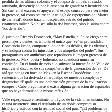
pérdida de las últimas colonias y el colapso de un país atrasado,
arruinado, desvencijado por la ausencia de grandeza y heroicidades.
Sin caer en el exceso, se apoya en el espejo cóncavo para ver mejor
lo grotesco, tal como ocurre en la trilogía de esperpentos de ‘Martes
de carnaval’, donde traza un despiadado retrato del pútrido
estamento militar. No busca sólo la risa burlesca, sino la sátira contra
‘los de arriba’.
A juicio de Ricardo Doménech, “Max Estrella, el único ciego entre
personajes videntes, es también el único que ‘ve’ en profundidad.
Conciencia lúcida, comparte el dolor de los débiles, de las víctimas,
y se indigna contra las injusticias y los atropellos del poder”. Sus
protagonistas son antihéroes que reproducen la imagen grotesca de
lo grotesco. Max, poeta y bohemio, no abandona nunca su
condición. En el fondo de todo ello subyace la intención de Valle de
reactivar el discurso de sus compañeros de la generación del 98. De
ahí que ponga en boca de Max, en la Escena Duodécima, una
sentencia que ha derivado en arquetipo de nuestros complejos y
desgracias: “España es una deformación grotesca de la civilización
europea”. Cabe preguntarse si existe alguna generación de españoles
que no haya formulado la misma reflexión.
Valle
esperpentiza
el sentimiento trágico de la vida unamuniano. No
es una ocurrencia sino el resultado de un doble compromiso
histórico y estético con la realidad social del país. “¡El problema de