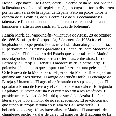
Desde Lope hasta Use Lahoz, desde Calderón hasta Muñoz Molina,
la literatura española está repleta de páginas cuyas historias discurren
por las cien
veres
de la capital de España. Pero en pocos libros la
esencia de sus callejas, de sus corralas o de sus cochambrosas
tabernas se funde de modo tan natural como en el ecosistema de
hampones y artistas que anida en ‘Luces de bohemia’.
Ramón María del Valle-Inclán (Villanueva de Arosa, 28 de octubre
de 1866-Santiago de Compostela, 5 de enero de 1936) fue el
inspirador del esperpento. Poeta, novelista, dramaturgo, articulista.
El periodista de las
cartas galicianas
. El dandi del café Moderno de
Pontevedra. El funcionario del Estado que se instala en el Madrid
noventayochista. El coleccionista de tertulias, entre otras, las de
Fornos y la Granja El Henar. El modernista de la barba larga. El
polemista al que hubo que amputar un brazo tras una pelea en el
Café Nuevo de la Montaña con el periodista Manuel Bueno por un
quítame allá esos duelos. El amigo de Rubén Darío. El enemigo de
Baroja y Unamuno. El agricultor frustrado en su pazo gallego. El
opositor a Primo de Rivera y el candidato lerrouxista en la Segunda
República. El joven carlista y el veterano afín a los soviéticos. El
presidente del Ateneo de Madrid que sucedió a Azaña. La fiera
literaria que tuvo el honor de no ser académico. El revolucionario
que fundó su propia tertulia en la sala de La Cacharrería. El
bohemio que desgastó las travesañas de Madrid. El anacoreta de
chambergo ancho y gafas de carey. El marqués de Bradomín de los