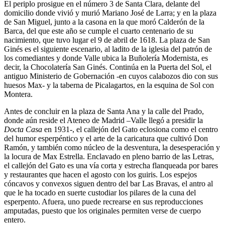
El periplo prosigue en el número 3 de Santa Clara, delante del
domicilio donde vivió y murió Mariano José de Larra; y en la plaza
de San Miguel, junto a la casona en la que moró Calderón de la
Barca, del que este año se cumple el cuarto centenario de su
nacimiento, que tuvo lugar el 9 de abril de 1618. La plaza de San
Ginés es el siguiente escenario, al ladito de la iglesia del patrón de
los comediantes y donde Valle ubica la Buñolería Modernista, es
decir, la Chocolatería San Ginés. Continúa en la Puerta del Sol, el
antiguo Ministerio de Gobernación -en cuyos calabozos dio con sus
huesos Max- y la taberna de Picalagartos, en la esquina de Sol con
Montera.
Antes de concluir en la plaza de Santa Ana y la calle del Prado,
donde aún reside el Ateneo de Madrid –Valle llegó a presidir la
Docta Casa
en 1931-, el callejón del Gato eclosiona como el centro
del humor esperpéntico y el arte de la caricatura que cultivó Don
Ramón, y también como núcleo de la desventura, la desesperación y
la locura de Max Estrella. Enclavado en pleno barrio de las Letras,
el callejón del Gato es una vía corta y estrecha flanqueada por bares
y restaurantes que hacen el agosto con los guiris. Los espejos
cóncavos y convexos siguen dentro del bar Las Bravas, el antro al
que le ha tocado en suerte custodiar los pilares de la cuna del
esperpento. Afuera, uno puede recrearse en sus reproducciones
amputadas, puesto que los originales permiten verse de cuerpo
entero.