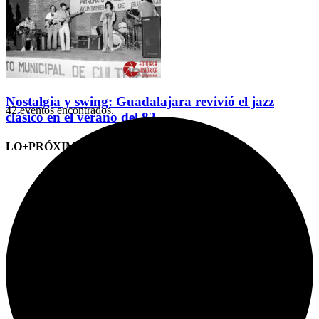
Nostalgia y swing: Guadalajara revivió el jazz
42 eventos encontrados.
clásico en el verano del 82
LO+PRÓXIMO (CITAS)