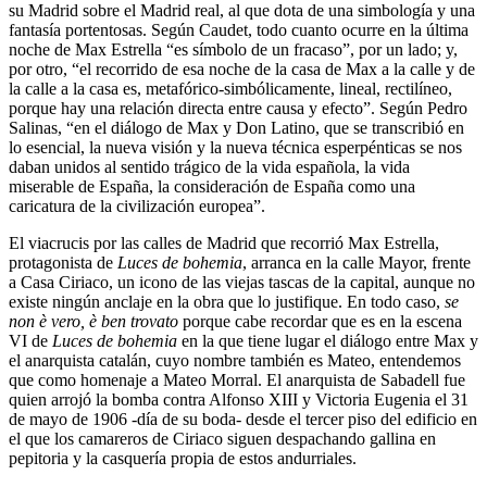
su Madrid sobre el Madrid real, al que dota de una simbología y una
fantasía portentosas. Según Caudet, todo cuanto ocurre en la última
noche de Max Estrella “es símbolo de un fracaso”, por un lado; y,
por otro, “el recorrido de esa noche de la casa de Max a la calle y de
la calle a la casa es, metafórico-simbólicamente, lineal, rectilíneo,
porque hay una relación directa entre causa y efecto”. Según Pedro
Salinas, “en el diálogo de Max y Don Latino, que se transcribió en
lo esencial, la nueva visión y la nueva técnica esperpénticas se nos
daban unidos al sentido trágico de la vida española, la vida
miserable de España, la consideración de España como una
caricatura de la civilización europea”.
El viacrucis por las calles de Madrid que recorrió Max Estrella,
protagonista de
Luces de bohemia
, arranca en la calle Mayor, frente
a Casa Ciriaco, un icono de las viejas tascas de la capital, aunque no
existe ningún anclaje en la obra que lo justifique. En todo caso,
se
non è vero, è ben trovato
porque cabe recordar que es en la escena
VI de
Luces de bohemia
en la que tiene lugar el diálogo entre Max y
el anarquista catalán, cuyo nombre también es Mateo, entendemos
que como homenaje a Mateo Morral. El anarquista de Sabadell fue
quien arrojó la bomba contra Alfonso XIII y Victoria Eugenia el 31
de mayo de 1906 -día de su boda- desde el tercer piso del edificio en
el que los camareros de Ciriaco siguen despachando gallina en
pepitoria y la casquería propia de estos andurriales.