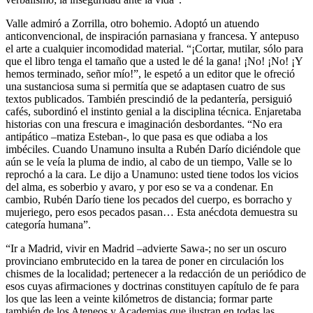
Valle admiró a Zorrilla, otro bohemio. Adoptó un atuendo
anticonvencional, de inspiración parnasiana y francesa. Y antepuso
el arte a cualquier incomodidad material. “¡Cortar, mutilar, sólo para
que el libro tenga el tamaño que a usted le dé la gana! ¡No! ¡No! ¡Y
hemos terminado, señor mío!”, le espetó a un editor que le ofreció
una sustanciosa suma si permitía que se adaptasen cuatro de sus
textos publicados. También prescindió de la pedantería, persiguió
cafés, subordinó el instinto genial a la disciplina técnica. Enjaretaba
historias con una frescura e imaginación desbordantes. “No era
antipático –matiza Esteban-, lo que pasa es que odiaba a los
imbéciles. Cuando Unamuno insulta a Rubén Darío diciéndole que
aún se le veía la pluma de indio, al cabo de un tiempo, Valle se lo
reprochó a la cara. Le dijo a Unamuno: usted tiene todos los vicios
del alma, es soberbio y avaro, y por eso se va a condenar. En
cambio, Rubén Darío tiene los pecados del cuerpo, es borracho y
mujeriego, pero esos pecados pasan… Esta anécdota demuestra su
categoría humana”.
“Ir a Madrid, vivir en Madrid –advierte Sawa-; no ser un oscuro
provinciano embrutecido en la tarea de poner en circulación los
chismes de la localidad; pertenecer a la redacción de un periódico de
esos cuyas afirmaciones y doctrinas constituyen capítulo de fe para
los que las leen a veinte kilómetros de distancia; formar parte
también de los Ateneos y Academias que ilustran en todas las