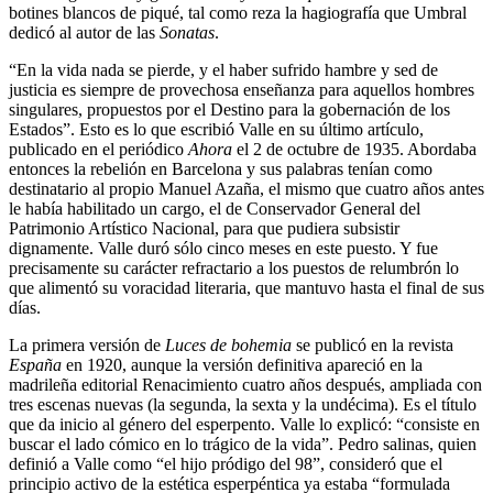
botines blancos de piqué, tal como reza la hagiografía que Umbral
dedicó al autor de las
Sonatas
.
“En la vida nada se pierde, y el haber sufrido hambre y sed de
justicia es siempre de provechosa enseñanza para aquellos hombres
singulares, propuestos por el Destino para la gobernación de los
Estados”. Esto es lo que escribió Valle en su último artículo,
publicado en el periódico
Ahora
el 2 de octubre de 1935. Abordaba
entonces la rebelión en Barcelona y sus palabras tenían como
destinatario al propio Manuel Azaña, el mismo que cuatro años antes
le había habilitado un cargo, el de Conservador General del
Patrimonio Artístico Nacional, para que pudiera subsistir
dignamente. Valle duró sólo cinco meses en este puesto. Y fue
precisamente su carácter refractario a los puestos de relumbrón lo
que alimentó su voracidad literaria, que mantuvo hasta el final de sus
días.
La primera versión de
Luces de bohemia
se publicó en la revista
España
en 1920, aunque la versión definitiva apareció en la
madrileña editorial Renacimiento cuatro años después, ampliada con
tres escenas nuevas (la segunda, la sexta y la undécima). Es el título
que da inicio al género del esperpento. Valle lo explicó: “consiste en
buscar el lado cómico en lo trágico de la vida”. Pedro salinas, quien
definió a Valle como “el hijo pródigo del 98”, consideró que el
principio activo de la estética esperpéntica ya estaba “formulada