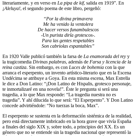
literariamente, y en verso en
La pipa de kif
, salida en 1919”. En
¡Aleluya!
, el segundo poema de este libro, pergeñó:
“Por la divina primavera
Me ha venido la ventolera
De hacer versos funambulescos
-Un purista diría grotescos-.
Para las gentes respetables
Son cabriolas espantables”
En 1920 Valle publicó también la farsa de
La enamorada del rey
y
la tragicomedia
Divinas palabras
, además de
Farsa y licencia de la
reina castiza
. Sin embargo, es con
Luces de bohemia
con la que
arranca el esperpento, un invento artístico-literario que en la Escena
Undécima se atribuye a Goya. En esta misma escena, Max Estrella
le dice a Don Latino: “¡Don Latino de Hispalis, grotesco personaje,
te inmortalizaré en una novela!”. Éste le pregunta si será una
tragedia, a lo que Max responde: “La tragedia nuestra no es
tragedia”. Y ahí dilucida lo que será: “El Esperpento”. Y Don Latino
concede advirtiéndole: “No tuerzas la boca, Max”.
El esperpento se sustenta en la deformación sistémica de la realidad,
pero está directamente imbricado en la hora grave que vivía España
a finales del siglo XIX y, sobre todo, a principios del XX. Es un
género que no se entiende sin la tragedia nacional que representó la