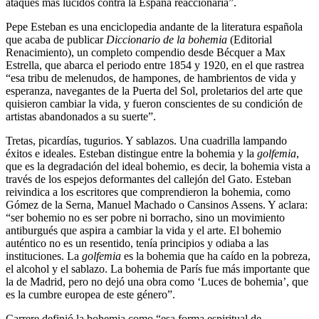
ataques más lúcidos contra la España reaccionaria”.
Pepe Esteban es una enciclopedia andante de la literatura española
que acaba de publicar
Diccionario de la bohemia
(Editorial
Renacimiento), un completo compendio desde Bécquer a Max
Estrella, que abarca el periodo entre 1854 y 1920, en el que rastrea
“esa tribu de melenudos, de hampones, de hambrientos de vida y
esperanza, navegantes de la Puerta del Sol, proletarios del arte que
quisieron cambiar la vida, y fueron conscientes de su condición de
artistas abandonados a su suerte”.
Tretas, picardías, tugurios. Y sablazos. Una cuadrilla lampando
éxitos e ideales. Esteban distingue entre la bohemia y la
golfemia
,
que es la degradación del ideal bohemio, es decir, la bohemia vista a
través de los espejos deformantes del callejón del Gato. Esteban
reivindica a los escritores que comprendieron la bohemia, como
Gómez de la Serna, Manuel Machado o Cansinos Assens. Y aclara:
“ser bohemio no es ser pobre ni borracho, sino un movimiento
antiburgués que aspira a cambiar la vida y el arte. El bohemio
auténtico no es un resentido, tenía principios y odiaba a las
instituciones. La
golfemia
es la bohemia que ha caído en la pobreza,
el alcohol y el sablazo. La bohemia de París fue más importante que
la de Madrid, pero no dejó una obra como ‘Luces de bohemia’, que
es la cumbre europea de este género”.
Carrere definió la bohemia como “esa forma espiritual de