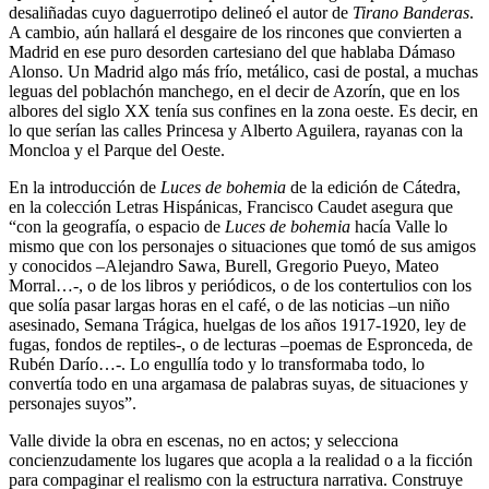
desaliñadas cuyo daguerrotipo delineó el autor de
Tirano Banderas
.
A cambio, aún hallará el desgaire de los rincones que convierten a
Madrid en ese puro desorden cartesiano del que hablaba Dámaso
Alonso. Un Madrid algo más frío, metálico, casi de postal, a muchas
leguas del poblachón manchego, en el decir de Azorín, que en los
albores del siglo XX tenía sus confines en la zona oeste. Es decir, en
lo que serían las calles Princesa y Alberto Aguilera, rayanas con la
Moncloa y el Parque del Oeste.
En la introducción de
Luces de bohemia
de la edición de Cátedra,
en la colección Letras Hispánicas, Francisco Caudet asegura que
“con la geografía, o espacio de
Luces de bohemia
hacía Valle lo
mismo que con los personajes o situaciones que tomó de sus amigos
y conocidos –Alejandro Sawa, Burell, Gregorio Pueyo, Mateo
Morral…-, o de los libros y periódicos, o de los contertulios con los
que solía pasar largas horas en el café, o de las noticias –un niño
asesinado, Semana Trágica, huelgas de los años 1917-1920, ley de
fugas, fondos de reptiles-, o de lecturas –poemas de Espronceda, de
Rubén Darío…-. Lo engullía todo y lo transformaba todo, lo
convertía todo en una argamasa de palabras suyas, de situaciones y
personajes suyos”.
Valle divide la obra en escenas, no en actos; y selecciona
concienzudamente los lugares que acopla a la realidad o a la ficción
para compaginar el realismo con la estructura narrativa. Construye