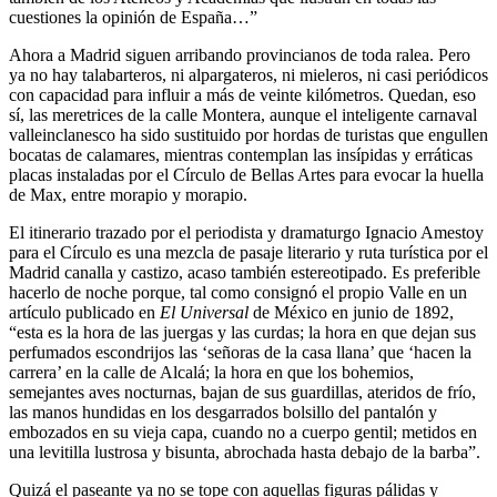
cuestiones la opinión de España…”
Ahora a Madrid siguen arribando provincianos de toda ralea. Pero
ya no hay talabarteros, ni alpargateros, ni mieleros, ni casi periódicos
con capacidad para influir a más de veinte kilómetros. Quedan, eso
sí, las meretrices de la calle Montera, aunque el inteligente carnaval
valleinclanesco ha sido sustituido por hordas de turistas que engullen
bocatas de calamares, mientras contemplan las insípidas y erráticas
placas instaladas por el Círculo de Bellas Artes para evocar la huella
de Max, entre morapio y morapio.
El itinerario trazado por el periodista y dramaturgo Ignacio Amestoy
para el Círculo es una mezcla de pasaje literario y ruta turística por el
Madrid canalla y castizo, acaso también estereotipado. Es preferible
hacerlo de noche porque, tal como consignó el propio Valle en un
artículo publicado en
El Universal
de México en junio de 1892,
“esta es la hora de las juergas y las curdas; la hora en que dejan sus
perfumados escondrijos las ‘señoras de la casa llana’ que ‘hacen la
carrera’ en la calle de Alcalá; la hora en que los bohemios,
semejantes aves nocturnas, bajan de sus guardillas, ateridos de frío,
las manos hundidas en los desgarrados bolsillo del pantalón y
embozados en su vieja capa, cuando no a cuerpo gentil; metidos en
una levitilla lustrosa y bisunta, abrochada hasta debajo de la barba”.
Quizá el paseante ya no se tope con aquellas figuras pálidas y