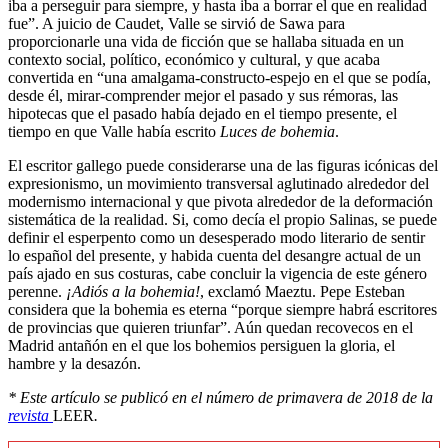
iba a perseguir para siempre, y hasta iba a borrar el que en realidad
fue”. A juicio de Caudet, Valle se sirvió de Sawa para
proporcionarle una vida de ficción que se hallaba situada en un
contexto social, político, económico y cultural, y que acaba
convertida en “una amalgama-constructo-espejo en el que se podía,
desde él, mirar-comprender mejor el pasado y sus rémoras, las
hipotecas que el pasado había dejado en el tiempo presente, el
tiempo en que Valle había escrito
Luces de bohemia
.
El escritor gallego puede considerarse una de las figuras icónicas del
expresionismo, un movimiento transversal aglutinado alrededor del
modernismo internacional y que pivota alrededor de la deformación
sistemática de la realidad. Si, como decía el propio Salinas, se puede
definir el esperpento como un desesperado modo literario de sentir
lo español del presente, y habida cuenta del desangre actual de un
país ajado en sus costuras, cabe concluir la vigencia de este género
perenne.
¡Adiós a la bohemia!
, exclamó Maeztu. Pepe Esteban
considera que la bohemia es eterna “porque siempre habrá escritores
de provincias que quieren triunfar”. Aún quedan recovecos en el
Madrid antañón en el que los bohemios persiguen la gloria, el
hambre y la desazón.
* Este artículo se publicó en el número de primavera de 2018 de la
revista
LEER
.