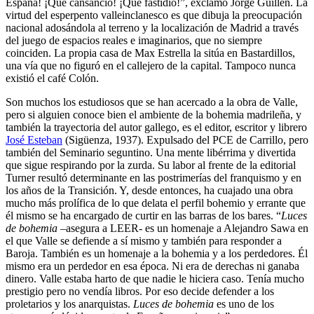
España! ¡Qué cansancio! ¡Qué fastidio!”, exclamó Jorge Guillén. La
virtud del esperpento valleinclanesco es que dibuja la preocupación
nacional adosándola al terreno y la localización de Madrid a través
del juego de espacios reales e imaginarios, que no siempre
coinciden. La propia casa de Max Estrella la sitúa en Bastardillos,
una vía que no figuró en el callejero de la capital. Tampoco nunca
existió el café Colón.
Son muchos los estudiosos que se han acercado a la obra de Valle,
pero si alguien conoce bien el ambiente de la bohemia madrileña, y
también la trayectoria del autor gallego, es el editor, escritor y librero
José Esteban
(Sigüenza, 1937). Expulsado del PCE de Carrillo, pero
también del Seminario seguntino. Una mente libérrima y divertida
que sigue respirando por la zurda. Su labor al frente de la editorial
Turner resultó determinante en las postrimerías del franquismo y en
los años de la Transición. Y, desde entonces, ha cuajado una obra
mucho más prolífica de lo que delata el perfil bohemio y errante que
él mismo se ha encargado de curtir en las barras de los bares. “
Luces
de bohemia
–asegura a LEER- es un homenaje a Alejandro Sawa en
el que Valle se defiende a sí mismo y también para responder a
Baroja. También es un homenaje a la bohemia y a los perdedores. Él
mismo era un perdedor en esa época. Ni era de derechas ni ganaba
dinero. Valle estaba harto de que nadie le hiciera caso. Tenía mucho
prestigio pero no vendía libros. Por eso decide defender a los
proletarios y los anarquistas.
Luces de bohemia
es uno de los