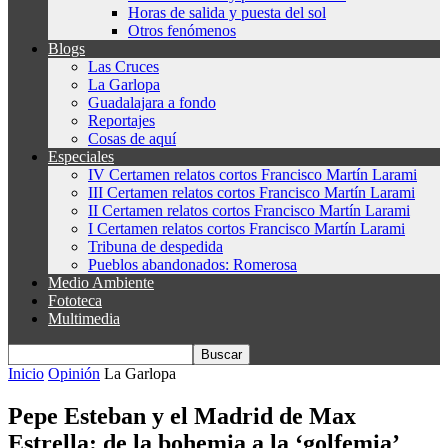
Horas de salida y puesta del sol
Otros fenómenos
Blogs
Las Cruces
La Garlopa
Guadalajara a fondo
Reportajes
Cosas de aquí
Especiales
IV Certamen relatos cortos Francisco Martín Larami
III Certamen relatos cortos Francisco Martín Larami
II Certamen relatos cortos Francisco Martín Larami
I Certamen relatos cortos Francisco Martín Larami
Tribuna de despedida
Pueblos abandonados: Romerosa
Medio Ambiente
Fototeca
Multimedia
Inicio
Opinión
La Garlopa
Pepe Esteban y el Madrid de Max
Estrella: de la bohemia a la ‘golfemia’