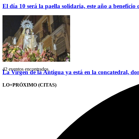
El día 10 será la paella solidaria, este año a benefici
42 eventos encontrados.
La Virgen de la Antigua ya está en la concatedral, do
LO+PRÓXIMO (CITAS)