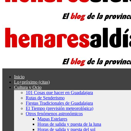
Inicio
Lo+próximo (citas)
Cultura y Ocio
101 Cosas que hacer en Guadalajara
Rutas de Senderismo
Fiestas Tradicionales de Guadalajara
El Tiempo (previsión meteorológica)
Otros fenómenos astronómicos
Mapas Estelares
Horas de salida y puesta de la luna
Horas de salida y puesta del sol