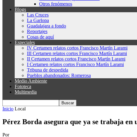
Otros fenómenos
Blogs
Las Cruces
La Garlopa
Guadalajara a fondo
Reportajes
Cosas de aquí
Especiales
IV Certamen relatos cortos Francisco Martín Larami
III Certamen relatos cortos Francisco Martín Larami
II Certamen relatos cortos Francisco Martín Larami
I Certamen relatos cortos Francisco Martín Larami
Tribuna de despedida
Pueblos abandonados: Romerosa
Medio Ambiente
Fototeca
Multimedia
Inicio
Local
Pérez Borda asegura que ya se trabaja en u
Por