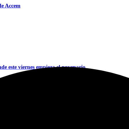
o de Accem
nde este viernes empieza el novenario