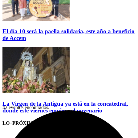
El día 10 será la paella solidaria, este año a beneficio
de Accem
La Virgen de la Antigua ya está en la concatedral,
42 eventos encontrados.
donde este viernes empieza el novenario
LO+PRÓXIMO (CITAS)