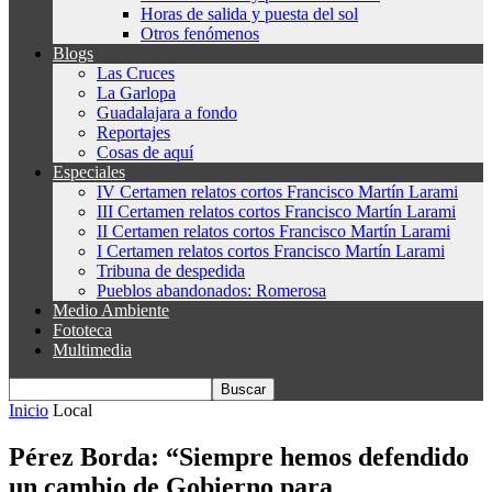
Horas de salida y puesta del sol
Otros fenómenos
Blogs
Las Cruces
La Garlopa
Guadalajara a fondo
Reportajes
Cosas de aquí
Especiales
IV Certamen relatos cortos Francisco Martín Larami
III Certamen relatos cortos Francisco Martín Larami
II Certamen relatos cortos Francisco Martín Larami
I Certamen relatos cortos Francisco Martín Larami
Tribuna de despedida
Pueblos abandonados: Romerosa
Medio Ambiente
Fototeca
Multimedia
Inicio
Local
Pérez Borda: “Siempre hemos defendido
un cambio de Gobierno para