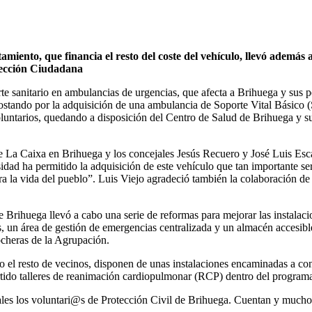
miento, que financia el resto del coste del vehículo, llevó además
otección Ciudadana
rte sanitario en ambulancias de urgencias, que afecta a Brihuega y sus
postando por la adquisición de una ambulancia de Soporte Vital Básico 
untarios, quedando a disposición del Centro de Salud de Brihuega y su 
 de La Caixa en Brihuega y los concejales Jesús Recuero y José Luis Esc
dad ha permitido la adquisición de este vehículo que tan importante ser
ara la vida del pueblo”. Luis Viejo agradeció también la colaboración d
e Brihuega llevó a cabo una serie de reformas para mejorar las instalac
s, un área de gestión de emergencias centralizada y un almacén accesible
ocheras de la Agrupación.
mo el resto de vecinos, disponen de unas instalaciones encaminadas a co
rtido talleres de reanimación cardiopulmonar (RCP) dentro del program
iales los voluntari@s de Protección Civil de Brihuega. Cuentan y much