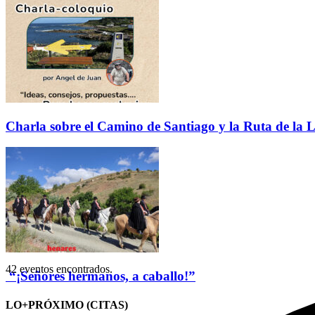
Charla sobre el Camino de Santiago y la Ruta de la L
42 eventos encontrados.
“¡Señores hermanos, a caballo!”
LO+PRÓXIMO (CITAS)