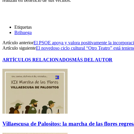
realizan en beneficio de sus vecinos.
Etiquetas
Brihuega
Artículo anterior
El PSOE apoya y valora positivamente la incorporaci
Artículo siguiente
El novedoso ciclo cultural “Otro Teatro” está tenie
ARTÍCULOS RELACIONADOS
MÁS DEL AUTOR
Villaescusa de Palositos: la marcha de las flores regre