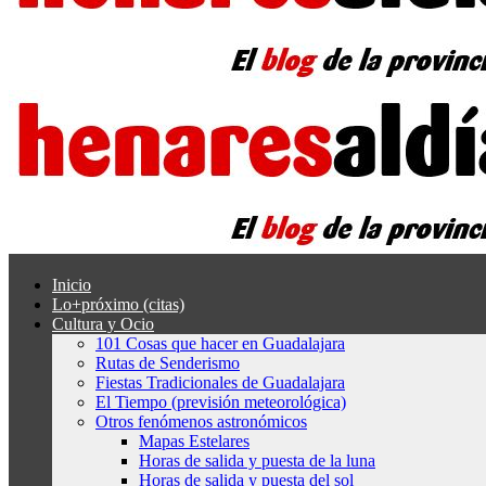
Inicio
Lo+próximo (citas)
Cultura y Ocio
101 Cosas que hacer en Guadalajara
Rutas de Senderismo
Fiestas Tradicionales de Guadalajara
El Tiempo (previsión meteorológica)
Otros fenómenos astronómicos
Mapas Estelares
Horas de salida y puesta de la luna
Horas de salida y puesta del sol