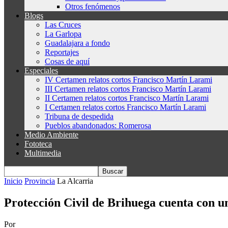
Otros fenómenos
Blogs
Las Cruces
La Garlopa
Guadalajara a fondo
Reportajes
Cosas de aquí
Especiales
IV Certamen relatos cortos Francisco Martín Larami
III Certamen relatos cortos Francisco Martín Larami
II Certamen relatos cortos Francisco Martín Larami
I Certamen relatos cortos Francisco Martín Larami
Tribuna de despedida
Pueblos abandonados: Romerosa
Medio Ambiente
Fototeca
Multimedia
Inicio
Provincia
La Alcarria
Protección Civil de Brihuega cuenta con u
Por