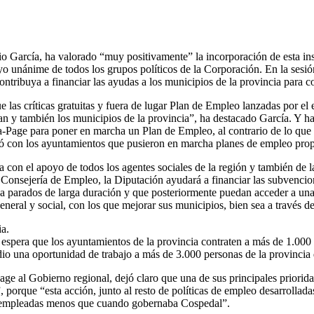
io García, ha valorado “muy positivamente” la incorporación de esta in
yo unánime de todos los grupos políticos de la Corporación. En la sesi
ntribuya a financiar las ayudas a los municipios de la provincia para c
las críticas gratuitas y fuera de lugar Plan de Empleo lanzadas por el 
n y también los municipios de la provincia”, ha destacado García. Y ha
-Page para poner en marcha un Plan de Empleo, al contrario de lo que 
oró con los ayuntamientos que pusieron en marcha planes de empleo prop
con el apoyo de todos los agentes sociales de la región y también de l
Consejería de Empleo, la Diputación ayudará a financiar las subvencione
a parados de larga duración y que posteriormente puedan acceder a una 
neral y social, con los que mejorar sus municipios, bien sea a través de
ia.
espera que los ayuntamientos de la provincia contraten a más de 1.000 
io una oportunidad de trabajo a más de 3.000 personas de la provincia
age al Gobierno regional, dejó claro que una de sus principales priori
 porque “esta acción, junto al resto de políticas de empleo desarrollad
esempleadas menos que cuando gobernaba Cospedal”.