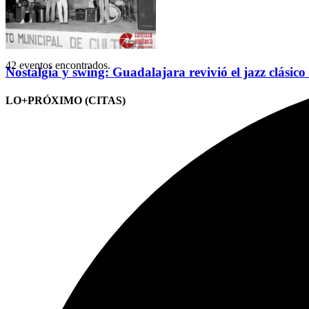
42 eventos encontrados.
Nostalgia y swing: Guadalajara revivió el jazz clásico
LO+PRÓXIMO (CITAS)