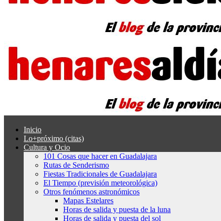
Inicio
Lo+próximo (citas)
Cultura y Ocio
101 Cosas que hacer en Guadalajara
Rutas de Senderismo
Fiestas Tradicionales de Guadalajara
El Tiempo (previsión meteorológica)
Otros fenómenos astronómicos
Mapas Estelares
Horas de salida y puesta de la luna
Horas de salida y puesta del sol