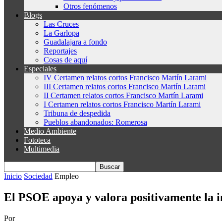
Otros fenómenos
Blogs
Las Cruces
La Garlopa
Guadalajara a fondo
Reportajes
Cosas de aquí
Especiales
IV Certamen relatos cortos Francisco Martín Larami
III Certamen relatos cortos Francisco Martín Larami
II Certamen relatos cortos Francisco Martín Larami
I Certamen relatos cortos Francisco Martín Larami
Tribuna de despedida
Pueblos abandonados: Romerosa
Medio Ambiente
Fototeca
Multimedia
Inicio
Sociedad
Empleo
El PSOE apoya y valora positivamente la i
Por