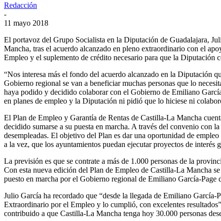
Redacción
-
11 mayo 2018
El portavoz del Grupo Socialista en la Diputación de Guadalajara, Jul
Mancha, tras el acuerdo alcanzado en pleno extraordinario con el apo
Empleo y el suplemento de crédito necesario para que la Diputación co
“Nos interesa más el fondo del acuerdo alcanzado en la Diputación que 
Gobierno regional se van a beneficiar muchas personas que lo necesita
haya podido y decidido colaborar con el Gobierno de Emiliano García
en planes de empleo y la Diputación ni pidió que lo hiciese ni colab
El Plan de Empleo y Garantía de Rentas de Castilla-La Mancha cuenta 
decidido sumarse a su puesta en marcha. A través del convenio con la 
desempleadas. El objetivo del Plan es dar una oportunidad de empleo 
a la vez, que los ayuntamientos puedan ejecutar proyectos de interés ge
La previsión es que se contrate a más de 1.000 personas de la provinc
Con esta nueva edición del Plan de Empleo de Castilla-La Mancha se 
puesto en marcha por el Gobierno regional de Emiliano García-Page d
Julio García ha recordado que “desde la llegada de Emiliano García-P
Extraordinario por el Empleo y lo cumplió, con excelentes resultados”,
contribuido a que Castilla-La Mancha tenga hoy 30.000 personas d