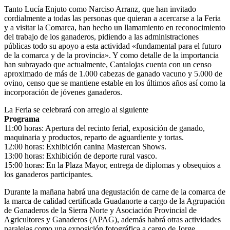
Tanto Lucía Enjuto como Narciso Arranz, que han invitado
cordialmente a todas las personas que quieran a acercarse a la Feria
y a visitar la Comarca, han hecho un llamamiento en reconocimiento
del trabajo de los ganaderos, pidiendo a las administraciones
públicas todo su apoyo a esta actividad «fundamental para el futuro
de la comarca y de la provincia». Y como detalle de la importancia
han subrayado que actualmente, Cantalojas cuenta con un censo
aproximado de más de 1.000 cabezas de ganado vacuno y 5.000 de
ovino, censo que se mantiene estable en los últimos años así como la
incorporación de jóvenes ganaderos.
La Feria se celebrará con arreglo al siguiente
Programa
11:00 horas: Apertura del recinto ferial, exposición de ganado,
maquinaria y productos, reparto de aguardiente y tortas.
12:00 horas: Exhibición canina Mastercan Shows.
13:00 horas: Exhibición de deporte rural vasco.
15:00 horas: En la Plaza Mayor, entrega de diplomas y obsequios a
los ganaderos participantes.
Durante la mañana habrá una degustación de carne de la comarca de
la marca de calidad certificada Guadanorte a cargo de la Agrupación
de Ganaderos de la Sierra Norte y Asociación Provincial de
Agricultores y Ganaderos (APAG), además habrá otras actividades
paralelas como una exposición fotográfica a cargo de Jorge