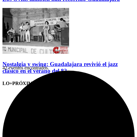
Nostalgia y swing: Guadalajara revivió el jazz
42 eventos encontrados.
clásico en el verano del 82
LO+PRÓXIMO (CITAS)