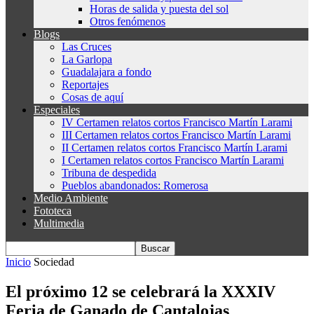
Horas de salida y puesta del sol
Otros fenómenos
Blogs
Las Cruces
La Garlopa
Guadalajara a fondo
Reportajes
Cosas de aquí
Especiales
IV Certamen relatos cortos Francisco Martín Larami
III Certamen relatos cortos Francisco Martín Larami
II Certamen relatos cortos Francisco Martín Larami
I Certamen relatos cortos Francisco Martín Larami
Tribuna de despedida
Pueblos abandonados: Romerosa
Medio Ambiente
Fototeca
Multimedia
Inicio
Sociedad
El próximo 12 se celebrará la XXXIV
Feria de Ganado de Cantalojas