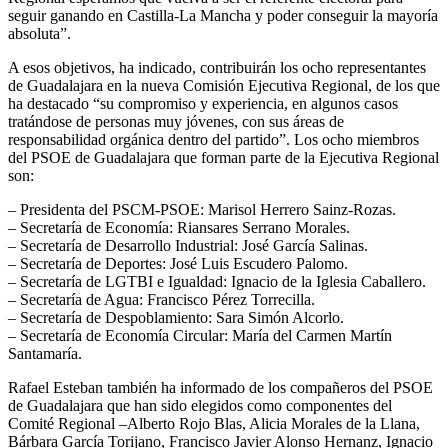
seguir ganando en Castilla-La Mancha y poder conseguir la mayoría
absoluta”.
A esos objetivos, ha indicado, contribuirán los ocho representantes
de Guadalajara en la nueva Comisión Ejecutiva Regional, de los que
ha destacado “su compromiso y experiencia, en algunos casos
tratándose de personas muy jóvenes, con sus áreas de
responsabilidad orgánica dentro del partido”. Los ocho miembros
del PSOE de Guadalajara que forman parte de la Ejecutiva Regional
son:
– Presidenta del PSCM-PSOE: Marisol Herrero Sainz-Rozas.
– Secretaría de Economía: Riansares Serrano Morales.
– Secretaría de Desarrollo Industrial: José García Salinas.
– Secretaría de Deportes: José Luis Escudero Palomo.
– Secretaría de LGTBI e Igualdad: Ignacio de la Iglesia Caballero.
– Secretaría de Agua: Francisco Pérez Torrecilla.
– Secretaría de Despoblamiento: Sara Simón Alcorlo.
– Secretaría de Economía Circular: María del Carmen Martín
Santamaría.
Rafael Esteban también ha informado de los compañeros del PSOE
de Guadalajara que han sido elegidos como componentes del
Comité Regional –Alberto Rojo Blas, Alicia Morales de la Llana,
Bárbara García Torijano, Francisco Javier Alonso Hernanz, Ignacio