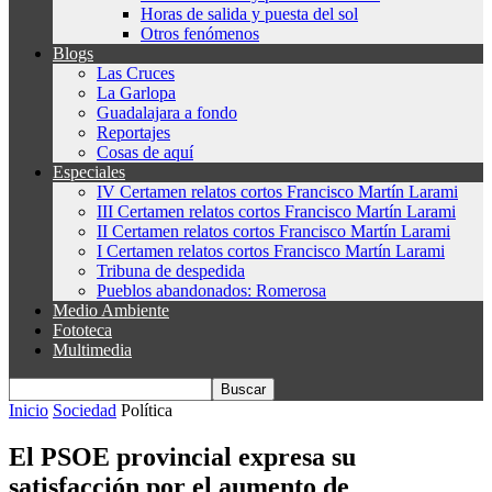
Horas de salida y puesta del sol
Otros fenómenos
Blogs
Las Cruces
La Garlopa
Guadalajara a fondo
Reportajes
Cosas de aquí
Especiales
IV Certamen relatos cortos Francisco Martín Larami
III Certamen relatos cortos Francisco Martín Larami
II Certamen relatos cortos Francisco Martín Larami
I Certamen relatos cortos Francisco Martín Larami
Tribuna de despedida
Pueblos abandonados: Romerosa
Medio Ambiente
Fototeca
Multimedia
Inicio
Sociedad
Política
El PSOE provincial expresa su
satisfacción por el aumento de